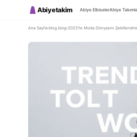
Abiyetakim
Abiye Elbiseler
Abiye Takıml
Ana Sayfa
›
blog.blog
›
2023'te Moda Dünyasını Şekillendir