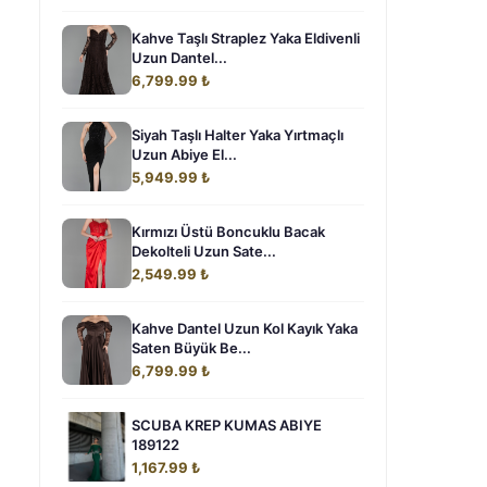
Kahve Taşlı Straplez Yaka Eldivenli
Uzun Dantel...
6,799.99 ₺
Siyah Taşlı Halter Yaka Yırtmaçlı
Uzun Abiye El...
5,949.99 ₺
Kırmızı Üstü Boncuklu Bacak
Dekolteli Uzun Sate...
2,549.99 ₺
Kahve Dantel Uzun Kol Kayık Yaka
Saten Büyük Be...
6,799.99 ₺
SCUBA KREP KUMAS ABIYE
189122
1,167.99 ₺