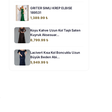
GRITER SIMLI KREP ELBISE
189531
1,389.99 ₺
Koyu Kahve Uzun Kol Taşlı Saten
Kuyruk Aksesuar...
6,799.99 ₺
Lacivert Kısa Kol Boncuklu Uzun
Büyük Beden Abi...
5,949.99 ₺