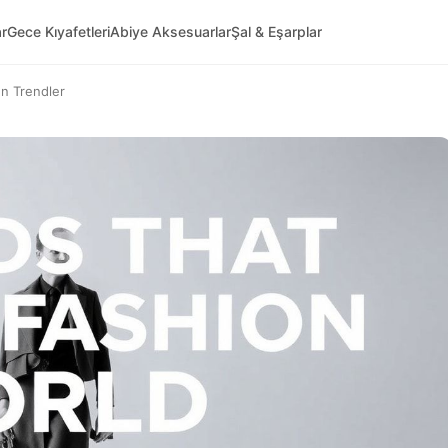
ar
Gece Kıyafetleri
Abiye Aksesuarlar
Şal & Eşarplar
en Trendler