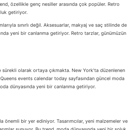
nd, özellikle genç nesiller arasında çok popüler. Retro
uk getiriyor.
larıyla sınırlı değil. Aksesuarlar, makyaj ve saç stilinde de
ında yeni bir canlanma getiriyor. Retro tarzlar, günümüzün
e sürekli olarak ortaya çıkmakta. New York'ta düzenlenen
.
Queens events calendar today
sayfasından güncel moda
r, moda dünyasında yeni bir canlanma getiriyor.
a önemli bir yer ediniyor. Tasarımcılar, yeni malzemeler ve
asarımlar sunuyor. Bu trend, moda dünyasında yeni bir soluk