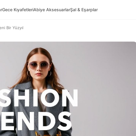
ar
Gece Kıyafetleri
Abiye Aksesuarlar
Şal & Eşarplar
ni Bir Yüzyıl