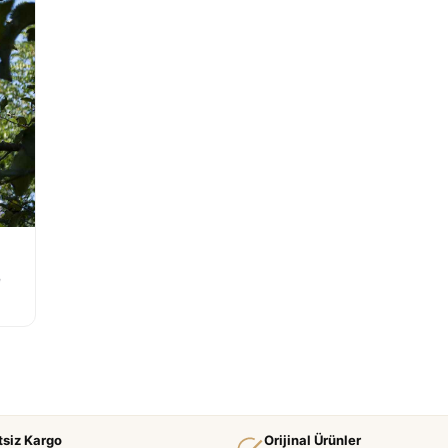
e
tsiz Kargo
Orijinal Ürünler