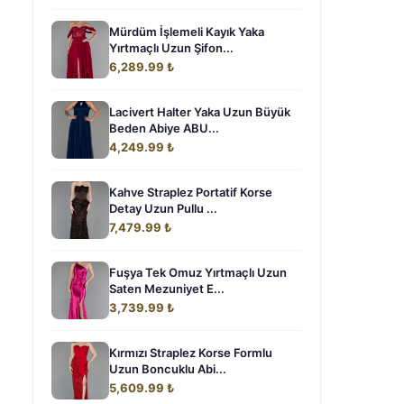
Mürdüm İşlemeli Kayık Yaka
Yırtmaçlı Uzun Şifon...
6,289.99 ₺
Lacivert Halter Yaka Uzun Büyük
Beden Abiye ABU...
4,249.99 ₺
Kahve Straplez Portatif Korse
Detay Uzun Pullu ...
7,479.99 ₺
Fuşya Tek Omuz Yırtmaçlı Uzun
Saten Mezuniyet E...
3,739.99 ₺
Kırmızı Straplez Korse Formlu
Uzun Boncuklu Abi...
5,609.99 ₺