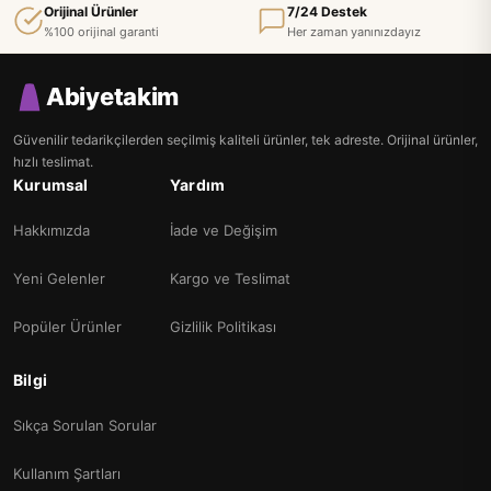
Orijinal Ürünler
7/24 Destek
%100 orijinal garanti
Her zaman yanınızdayız
Abiyetakim
Güvenilir tedarikçilerden seçilmiş kaliteli ürünler, tek adreste. Orijinal ürünler,
hızlı teslimat.
Kurumsal
Yardım
Hakkımızda
İade ve Değişim
Yeni Gelenler
Kargo ve Teslimat
Popüler Ürünler
Gizlilik Politikası
Bilgi
Sıkça Sorulan Sorular
Kullanım Şartları