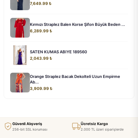
7,649.99 ₺
Kırmızı Straplez Balen Korse Şifon Büyük Beden ...
6,289.99 ₺
SATEN KUMAS ABIYE 189560
2,043.99 ₺
Orange Straplez Bacak Dekolteli Uzun Empirme
Ab...
3,909.99 ₺
Güvenli Alışveriş
Ücretsiz Kargo
256-bit SSL koruması
2.000 TL üzeri siparişlerde