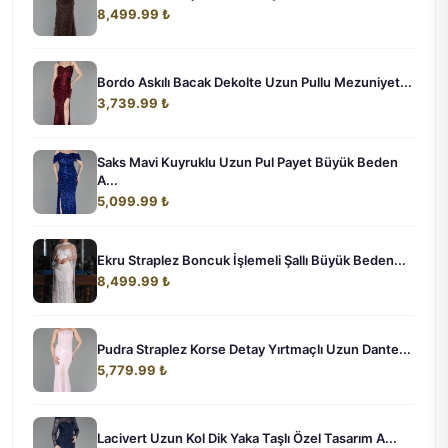
8,499.99 ₺
Bordo Askılı Bacak Dekolte Uzun Pullu Mezuniyet...
3,739.99 ₺
Saks Mavi Kuyruklu Uzun Pul Payet Büyük Beden
A...
5,099.99 ₺
Ekru Straplez Boncuk İşlemeli Şallı Büyük Beden...
8,499.99 ₺
Pudra Straplez Korse Detay Yırtmaçlı Uzun Dante...
5,779.99 ₺
Lacivert Uzun Kol Dik Yaka Taşlı Özel Tasarım A...