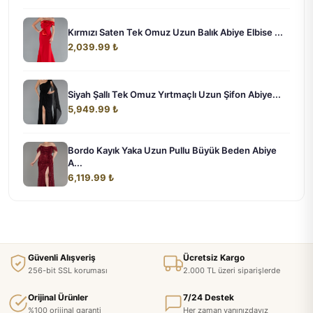
Kırmızı Saten Tek Omuz Uzun Balık Abiye Elbise ...
2,039.99 ₺
Siyah Şallı Tek Omuz Yırtmaçlı Uzun Şifon Abiye...
5,949.99 ₺
Bordo Kayık Yaka Uzun Pullu Büyük Beden Abiye
A...
6,119.99 ₺
Güvenli Alışveriş
Ücretsiz Kargo
256-bit SSL koruması
2.000 TL üzeri siparişlerde
Orijinal Ürünler
7/24 Destek
%100 orijinal garanti
Her zaman yanınızdayız