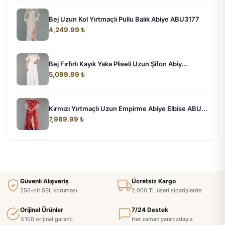
Bej Uzun Kol Yırtmaçlı Pullu Balık Abiye ABU3177
4,249.99 ₺
Bej Fırfırlı Kayık Yaka Pliseli Uzun Şifon Abiy...
5,099.99 ₺
Kırmızı Yırtmaçlı Uzun Empirme Abiye Elbise ABU...
7,989.99 ₺
Güvenli Alışveriş
Ücretsiz Kargo
256-bit SSL koruması
2.000 TL üzeri siparişlerde
Orijinal Ürünler
7/24 Destek
%100 orijinal garanti
Her zaman yanınızdayız