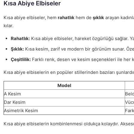
Kısa Abiye Elbiseler
Kısa abiye elbiseler, hem
rahatlık
hem de
şıklık
arayan kadınla
kılar.
Rahatlık:
Kısa abiye elbiseler, hareket özgürlüğü sağlar. Ya
Şıklık:
Kısa kesim, zarif ve modern bir görünüm sunar. Özellik
Çeşitlilik:
Farklı renk, desen ve kesim seçenekleri ile her ka
Kısa abiye elbiselerin en popüler stillerinden bazıları şunlardı
Model
A Kesim
Beld
Dar Kesim
Vücu
Asimetrik Kesim
Fark
Kısa abiye elbiselerin kombinlenmesi oldukça kolaydır. Aksesua