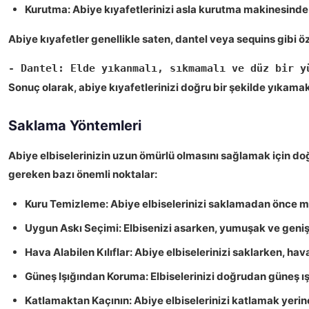
Kurutma:
Abiye kıyafetlerinizi asla kurutma makinesinde k
Abiye kıyafetler genellikle saten, dantel veya sequins gibi ö
- Dantel: Elde yıkanmalı, sıkmamalı ve düz bir y
Sonuç
olarak, abiye kıyafetlerinizi doğru bir şekilde yıkam
Saklama Yöntemleri
Abiye elbiselerinizin uzun ömürlü olmasını sağlamak için d
gereken bazı önemli noktalar:
Kuru Temizleme:
Abiye elbiselerinizi saklamadan önce 
Uygun Askı Seçimi:
Elbisenizi asarken,
yumuşak ve geniş 
Hava Alabilen Kılıflar:
Abiye elbiselerinizi saklarken,
hava
Güneş Işığından Koruma:
Elbiselerinizi doğrudan güneş ış
Katlamaktan Kaçının:
Abiye elbiselerinizi katlamak yerin