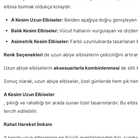
elbise bulmak oldukça kolaydır.
A Kesim Uzun Elbiseler:
Belden aşağıya doğru genişleyen ke
Balık Kesim Elbiseler:
Vücut hatlarını vurgulayan ve dizden 
Asimetrik Kesim Elbiseler:
Farklı uzunluklarda tasarlanan 
Renk Seçenekleri
de uzun abiye elbiselerin çekiciliğini artıra
Uzun abiye elbiselerin
aksesuarlarla kombinlenmesi
de stili
Sonuç olarak, uzun abiye elbiseler, özel günlerde hem şık hem
A Kesim Uzun Elbiseler
, şıklığı ve rahatlığı bir arada sunan özel tasarımlardır. Bu e
tercih edilebilir.
Rahat Hareket İmkanı
A kesim uzun elbiselerin en büyük avantajlarından biri, sunduğu