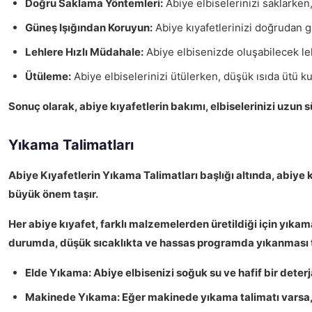
Doğru Saklama Yöntemleri:
Abiye elbiselerinizi saklarken
Güneş Işığından Koruyun:
Abiye kıyafetlerinizi doğrudan g
Lehlere Hızlı Müdahale:
Abiye elbisenizde oluşabilecek le
Ütüleme:
Abiye elbiselerinizi ütülerken, düşük ısıda ütü 
Sonuç olarak
, abiye kıyafetlerin bakımı, elbiselerinizi uzun
Yıkama Talimatları
Abiye Kıyafetlerin Yıkama Talimatları
başlığı altında, abiye 
büyük önem taşır.
Her abiye kıyafet, farklı malzemelerden üretildiği için
yıkama
durumda, düşük sıcaklıkta ve hassas programda yıkanması ta
Elde Yıkama:
Abiye elbisenizi soğuk su ve hafif bir deter
Makinede Yıkama:
Eğer makinede yıkama talimatı varsa, 