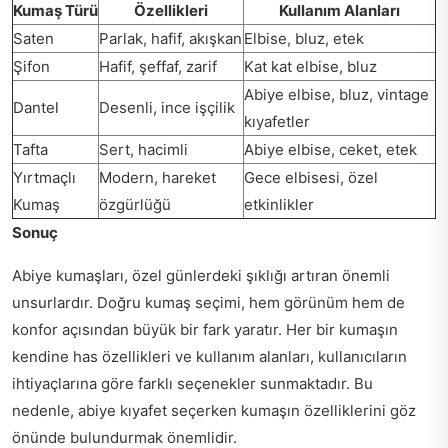
Kumaş Türü
Özellikleri
Kullanım Alanları
Saten
Parlak, hafif, akışkan
Elbise, bluz, etek
Şifon
Hafif, şeffaf, zarif
Kat kat elbise, bluz
Abiye elbise, bluz, vintage
Dantel
Desenli, ince işçilik
kıyafetler
Tafta
Sert, hacimli
Abiye elbise, ceket, etek
Yırtmaçlı
Modern, hareket
Gece elbisesi, özel
Kumaş
özgürlüğü
etkinlikler
Sonuç
Abiye kumaşları, özel günlerdeki şıklığı artıran önemli
unsurlardır. Doğru kumaş seçimi, hem görünüm hem de
konfor açısından büyük bir fark yaratır. Her bir kumaşın
kendine has özellikleri ve kullanım alanları, kullanıcıların
ihtiyaçlarına göre farklı seçenekler sunmaktadır. Bu
nedenle, abiye kıyafet seçerken kumaşın özelliklerini göz
önünde bulundurmak önemlidir.