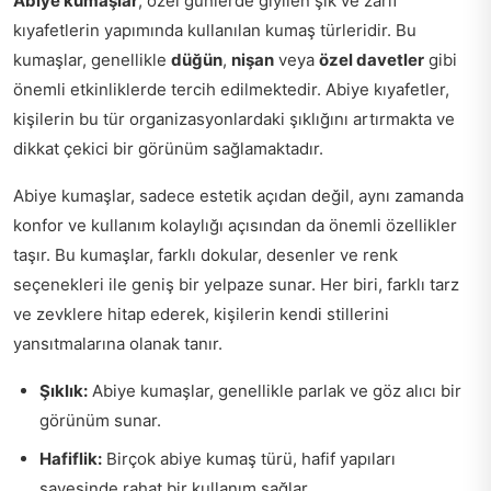
Abiye kumaşlar
, özel günlerde giyilen şık ve zarif
kıyafetlerin yapımında kullanılan kumaş türleridir. Bu
kumaşlar, genellikle
düğün
,
nişan
veya
özel davetler
gibi
önemli etkinliklerde tercih edilmektedir. Abiye kıyafetler,
kişilerin bu tür organizasyonlardaki şıklığını artırmakta ve
dikkat çekici bir görünüm sağlamaktadır.
Abiye kumaşlar, sadece estetik açıdan değil, aynı zamanda
konfor ve kullanım kolaylığı açısından da önemli özellikler
taşır. Bu kumaşlar, farklı dokular, desenler ve renk
seçenekleri ile geniş bir yelpaze sunar. Her biri, farklı tarz
ve zevklere hitap ederek, kişilerin kendi stillerini
yansıtmalarına olanak tanır.
Şıklık:
Abiye kumaşlar, genellikle parlak ve göz alıcı bir
görünüm sunar.
Hafiflik:
Birçok abiye kumaş türü, hafif yapıları
sayesinde rahat bir kullanım sağlar.