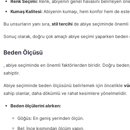
Renk Seçimi:
Renk, abiyenin genel havasını belirleyen öne
Kumaş Kalitesi:
Abiyenin kumaşı, hem konfor hem de estetik
Bu unsurların yanı sıra,
stil tercihi
de abiye seçiminde önemli bi
Sonuç olarak, doğru çok amaçlı abiye seçimi yaparken beden öl
Beden Ölçüsü
, abiye seçiminde en önemli faktörlerden biridir. Doğru beden
sahiptir.
Abiye seçiminde beden ölçüsünü belirlemek için öncelikle
vüc
sahip olanlar, daha dökümlü ve rahat kesimlere yönelmelidir.
Beden ölçülerini alırken:
Göğüs: En geniş yerinden ölçün.
Bel: İnce kısmından ölçüm yapın.