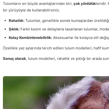
Tulumların en büyük avantajlarından biri,
çok yönlülük
leridir.
bir yürüyüşte de kullanabilirsiniz.
Rahatlık:
Tulumlar, genellikle esnek kumaşlardan üretildiği
Şıklık:
Farklı kesim ve detaylarla tasarlanan tulumlar, mod
Kolay Kombinlenebilirlik:
Aksesuarlar ile kolayca stil değişti
Özellikle yaz aylarında tercih edilen tulum modelleri, hafif ku
Sonuç olarak
, tulum modelleri, rahatlık ve şıklığı bir arada