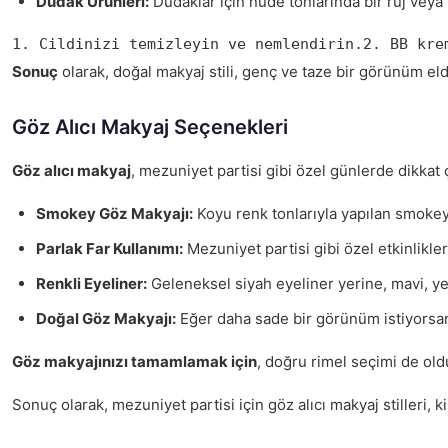
Dudak Ürünleri:
Dudaklar için nude tonlarında bir ruj veya
1. Cildinizi temizleyin ve nemlendirin.2. BB kre
Sonuç
olarak, doğal makyaj stili, genç ve taze bir görünüm eld
Göz Alıcı Makyaj Seçenekleri
Göz alıcı makyaj
, mezuniyet partisi gibi özel günlerde dikkat
Smokey Göz Makyajı:
Koyu renk tonlarıyla yapılan smokey 
Parlak Far Kullanımı:
Mezuniyet partisi gibi özel etkinliklerd
Renkli Eyeliner:
Geleneksel siyah eyeliner yerine, mavi, yeşi
Doğal Göz Makyajı:
Eğer daha sade bir görünüm istiyorsanız
Göz makyajınızı tamamlamak için
, doğru rimel seçimi de oldu
Sonuç olarak, mezuniyet partisi için göz alıcı makyaj stilleri