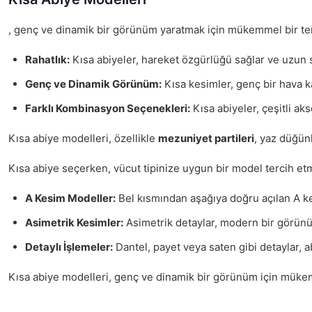
, genç ve dinamik bir görünüm yaratmak için mükemmel bir tercih
Rahatlık:
Kısa abiyeler, hareket özgürlüğü sağlar ve uzun sa
Genç ve Dinamik Görünüm:
Kısa kesimler, genç bir hava kat
Farklı Kombinasyon Seçenekleri:
Kısa abiyeler, çeşitli ak
Kısa abiye modelleri, özellikle
mezuniyet partileri
, yaz düğünl
Kısa abiye seçerken, vücut tipinize uygun bir model tercih etme
A Kesim Modeller:
Bel kısmından aşağıya doğru açılan A ke
Asimetrik Kesimler:
Asimetrik detaylar, modern bir görünüm
Detaylı İşlemeler:
Dantel, payet veya saten gibi detaylar, ab
Kısa abiye modelleri, genç ve dinamik bir görünüm için mükemm