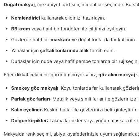
Doğal makyaj
, mezuniyet partisi için ideal bir seçimdir. Bu st
Nemlendirici
kullanarak cildinizi hazırlayın.
BB krem
veya hafif bir fondöten ile cildinizi eşitleyin.
Gözlerde hafif bir
maskara
ve doğal tonlarda far kullanın.
Yanaklar için
şeftali tonlarında allık
tercih edin.
Dudaklar için nude veya hafif pembe tonlarda bir
ruj
seçin.
Eğer dikkat çekici bir görünüm arıyorsanız,
göz alıcı makyaj
st
Smokey göz makyajı
: Koyu tonlarda far kullanarak gözlerin
Parlak göz farları
: Metalik veya simli farlar ile gözlerinize ış
Kalın eyeliner
: Keskin hatlar ile gözlerinizi belirginleştirin.
Dolgun kirpikler
: Takma kirpikler veya yoğun maskara ile ba
Makyajda renk seçimi, abiye kıyafetlerinizle uyum sağlamak aç