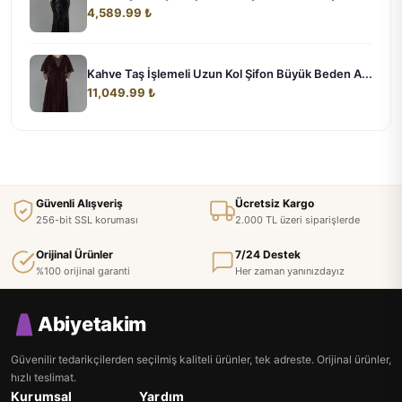
4,589.99 ₺
Kahve Taş İşlemeli Uzun Kol Şifon Büyük Beden A...
11,049.99 ₺
Güvenli Alışveriş
Ücretsiz Kargo
256-bit SSL koruması
2.000 TL üzeri siparişlerde
Orijinal Ürünler
7/24 Destek
%100 orijinal garanti
Her zaman yanınızdayız
Abiyetakim
Güvenilir tedarikçilerden seçilmiş kaliteli ürünler, tek adreste. Orijinal ürünler,
hızlı teslimat.
Kurumsal
Yardım