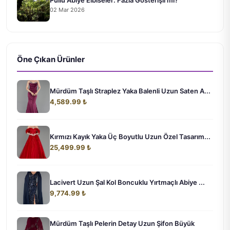
Pullu Abiye Elbiseler: Fazla Gösterişli mi?
02 Mar 2026
Öne Çıkan Ürünler
Mürdüm Taşlı Straplez Yaka Balenli Uzun Saten A...
4,589.99 ₺
Kırmızı Kayık Yaka Üç Boyutlu Uzun Özel Tasarım...
25,499.99 ₺
Lacivert Uzun Şal Kol Boncuklu Yırtmaçlı Abiye ...
9,774.99 ₺
Mürdüm Taşlı Pelerin Detay Uzun Şifon Büyük