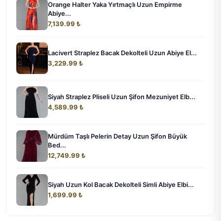
Orange Halter Yaka Yırtmaçlı Uzun Empirme
Abiye...
7,139.99 ₺
Lacivert Straplez Bacak Dekolteli Uzun Abiye El...
3,229.99 ₺
Siyah Straplez Pliseli Uzun Şifon Mezuniyet Elb...
4,589.99 ₺
Mürdüm Taşlı Pelerin Detay Uzun Şifon Büyük
Bed...
12,749.99 ₺
Siyah Uzun Kol Bacak Dekolteli Simli Abiye Elbi...
1,699.99 ₺