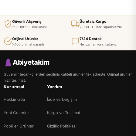
Güvenli Alışveriş
Ücretsiz Kargo
256-bit SSL koruması
2.000 TL üzeri siparişlerde
Orijinal Ürünler
7/24 Destek
%100 orijinal garanti
Her zaman yanınızdayız
Abiyetakim
Güvenilir tedarikçilerden seçilmiş kaliteli ürünler, tek adreste. Orijinal ürünler,
hızlı teslimat.
Kurumsal
Yardım
Hakkımızda
İade ve Değişim
Yeni Gelenler
Kargo ve Teslimat
Popüler Ürünler
Gizlilik Politikası