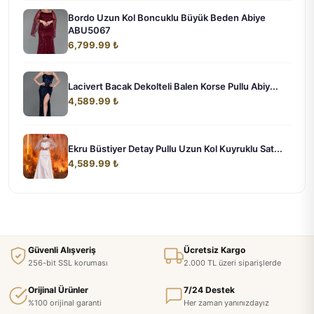
Bordo Uzun Kol Boncuklu Büyük Beden Abiye
ABU5067
6,799.99 ₺
Lacivert Bacak Dekolteli Balen Korse Pullu Abiy...
4,589.99 ₺
Ekru Büstiyer Detay Pullu Uzun Kol Kuyruklu Sat...
4,589.99 ₺
Güvenli Alışveriş
Ücretsiz Kargo
256-bit SSL koruması
2.000 TL üzeri siparişlerde
Orijinal Ürünler
7/24 Destek
%100 orijinal garanti
Her zaman yanınızdayız