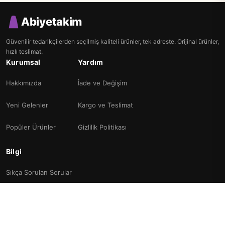
Abiyetakim
Güvenilir tedarikçilerden seçilmiş kaliteli ürünler, tek adreste. Orijinal ürünler,
hızlı teslimat.
Kurumsal
Yardım
Hakkımızda
İade ve Değişim
Yeni Gelenler
Kargo ve Teslimat
Popüler Ürünler
Gizlilik Politikası
Bilgi
Sıkça Sorulan Sorular
Kullanım Şartları
İletişim