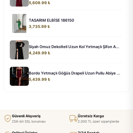
5,609.99 ₺
TASARIM ELBİSE 186150
3,735.99 ₺
Siyah Omuz Dekolteli Uzun Kol Yırtmaçlı Şifon A...
4,249.99 ₺
Bordo Yırtmaçlı Göğüs Drapeli Uzun Pullu Abiye ...
5,439.99 ₺
Güvenli Alışveriş
Ücretsiz Kargo
256-bit SSL koruması
2.000 TL üzeri siparişlerde
Orijinal Ürünler
7/24 Destek