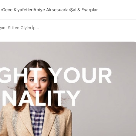
ar
Gece Kıyafetleri
Abiye Aksesuarlar
Şal & Eşarplar
n: Stil ve Giyim İp...