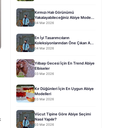
Kırmızı Halı Görünümü
Yakalayabileceğiniz Abiye Mode...
04 Mar 2026
En İyi Tasarımcıların
Koleksiyonlarından Öne Çıkan A...
04 Mar 2026
Yılbaşı Gecesi İçin En Trend Abiye
Elbiseler
03 Mar 2026
Kır Düğünleri İçin En Uygun Abiye
Modelleri
03 Mar 2026
Vücut Tipine Göre Abiye Seçimi
k
Nasıl Yapılır?
03 Mar 2026