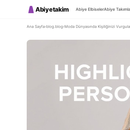
Abiyetakim
Abiye Elbiseler
Abiye Takıml
Ana Sayfa
›
blog.blog
›
Moda Dünyasında Kişiliğinizi Vurgulayı