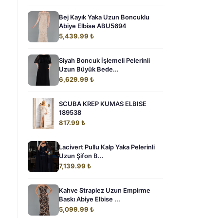
Bej Kayık Yaka Uzun Boncuklu
Abiye Elbise ABU5694
5,439.99 ₺
Siyah Boncuk İşlemeli Pelerinli
Uzun Büyük Bede...
6,629.99 ₺
SCUBA KREP KUMAS ELBISE
189538
817.99 ₺
Lacivert Pullu Kalp Yaka Pelerinli
Uzun Şifon B...
7,139.99 ₺
Kahve Straplez Uzun Empirme
Baskı Abiye Elbise ...
5,099.99 ₺