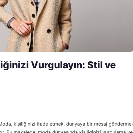
ğinizi Vurgulayın: Stil ve
Moda, kişiliğinizi ifade etmek, dünyaya bir mesaj gönderme
açtır. Bu makalede, moda dünyasında kişiliğinizi vurgulama ve