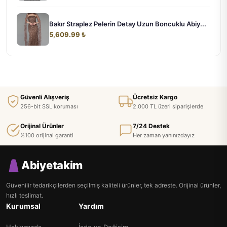
Bakır Straplez Pelerin Detay Uzun Boncuklu Abiy...
5,609.99 ₺
Güvenli Alışveriş
Ücretsiz Kargo
256-bit SSL koruması
2.000 TL üzeri siparişlerde
Orijinal Ürünler
7/24 Destek
%100 orijinal garanti
Her zaman yanınızdayız
Abiyetakim
Güvenilir tedarikçilerden seçilmiş kaliteli ürünler, tek adreste. Orijinal ürünler,
hızlı teslimat.
Kurumsal
Yardım
Hakkımızda
İade ve Değişim