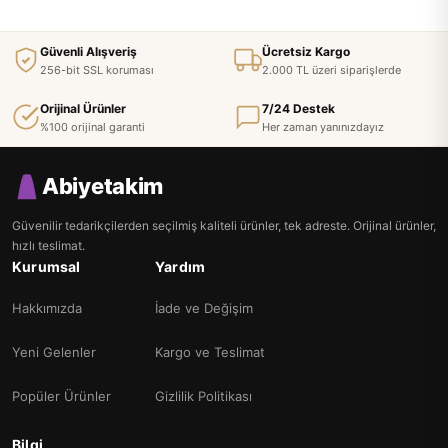
Güvenli Alışveriş
Ücretsiz Kargo
256-bit SSL koruması
2.000 TL üzeri siparişlerde
Orijinal Ürünler
7/24 Destek
%100 orijinal garanti
Her zaman yanınızdayız
Abiyetakim
Güvenilir tedarikçilerden seçilmiş kaliteli ürünler, tek adreste. Orijinal ürünler,
hızlı teslimat.
Kurumsal
Yardım
Hakkımızda
İade ve Değişim
Yeni Gelenler
Kargo ve Teslimat
Popüler Ürünler
Gizlilik Politikası
Bilgi