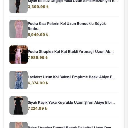
Siyah Kolsuz Degaje Yaka Uzun Simli Mezuniyet E...
3,399.99 ₺
Pudra Kısa Pelerin Kol Uzun Boncuklu Büyük
Bede...
5,949.99 ₺
Pudra Straplez Kat Kat Etekli Yırtmaçlı Uzun Ab...
7,989.99 ₺
Lacivert Uzun Kol Balenli Empirme Baskı Abiye E...
6,374.99 ₺
Siyah Kayık Yaka Kuyruklu Uzun Şifon Abiye Elbi...
7,224.99 ₺
Bakır Straplez Drapeli Bacak Dekolteli Uzun Dan...