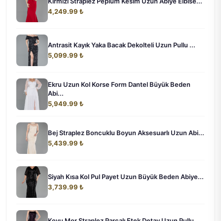
Kırmızı Straplez Peplum Kesim Uzun Abiye Elbise...
4,249.99 ₺
Antrasit Kayık Yaka Bacak Dekolteli Uzun Pullu ...
5,099.99 ₺
Ekru Uzun Kol Korse Form Dantel Büyük Beden
Abi...
5,949.99 ₺
Bej Straplez Boncuklu Boyun Aksesuarlı Uzun Abi...
5,439.99 ₺
Siyah Kısa Kol Pul Payet Uzun Büyük Beden Abiye...
3,739.99 ₺
Koyu Mor Straplez Parçalı Etek Detay Uzun Pullu...