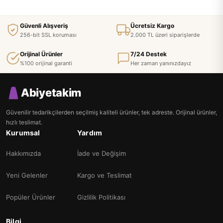
Güvenli Alışveriş
Ücretsiz Kargo
256-bit SSL koruması
2.000 TL üzeri siparişlerde
Orijinal Ürünler
7/24 Destek
%100 orijinal garanti
Her zaman yanınızdayız
Abiyetakim
Güvenilir tedarikçilerden seçilmiş kaliteli ürünler, tek adreste. Orijinal ürünler,
hızlı teslimat.
Kurumsal
Yardım
Hakkımızda
İade ve Değişim
Yeni Gelenler
Kargo ve Teslimat
Popüler Ürünler
Gizlilik Politikası
Bilgi