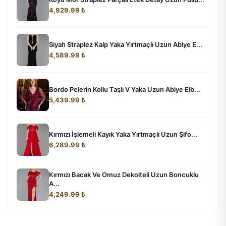
4,929.99 ₺
Siyah Straplez Kalp Yaka Yırtmaçlı Uzun Abiye E...
4,589.99 ₺
Bordo Pelerin Kollu Taşlı V Yaka Uzun Abiye Elb...
5,439.99 ₺
Kırmızı İşlemeli Kayık Yaka Yırtmaçlı Uzun Şifo...
6,289.99 ₺
Kırmızı Bacak Ve Omuz Dekolteli Uzun Boncuklu
A...
4,249.99 ₺