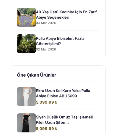
40 Yaş Üstü Kadınlar İçin En Zarif
Abiye Seçenekleri
03 Mar 2026
Pullu Abiye Elbiseler: Fazla
Gösterişli mi?
02 Mar 2026
r
Öne Çıkan Ürünler
Ekru Uzun Kol Kare Yaka Pullu
Abiye Elbise ABU5699
5,099.99 ₺
Siyah Düşük Omuz Taş İşlemeli
Pileli Uzun Şifon...
5,099.99 ₺