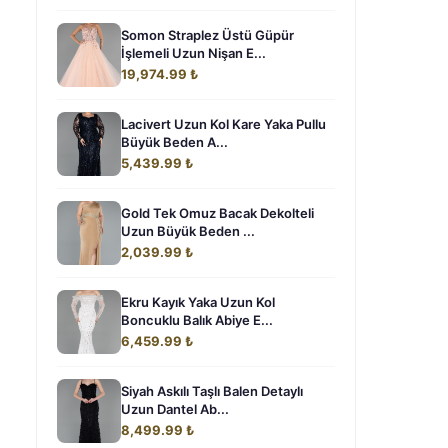
Somon Straplez Üstü Güpür
İşlemeli Uzun Nişan E...
19,974.99 ₺
Lacivert Uzun Kol Kare Yaka Pullu
Büyük Beden A...
5,439.99 ₺
Gold Tek Omuz Bacak Dekolteli
Uzun Büyük Beden ...
2,039.99 ₺
Ekru Kayık Yaka Uzun Kol
Boncuklu Balık Abiye E...
6,459.99 ₺
Siyah Askılı Taşlı Balen Detaylı
Uzun Dantel Ab...
8,499.99 ₺