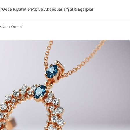
ar
Gece Kıyafetleri
Abiye Aksesuarlar
Şal & Eşarplar
kıların Önemi