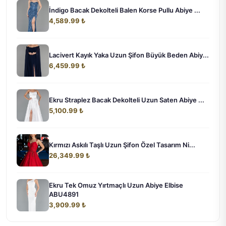
İndigo Bacak Dekolteli Balen Korse Pullu Abiye ...
4,589.99 ₺
Lacivert Kayık Yaka Uzun Şifon Büyük Beden Abiy...
6,459.99 ₺
Ekru Straplez Bacak Dekolteli Uzun Saten Abiye ...
5,100.99 ₺
Kırmızı Askılı Taşlı Uzun Şifon Özel Tasarım Ni...
26,349.99 ₺
Ekru Tek Omuz Yırtmaçlı Uzun Abiye Elbise
ABU4891
3,909.99 ₺