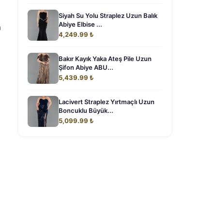
Siyah Su Yolu Straplez Uzun Balık
Abiye Elbise ...
a
4,249.99 ₺
Bakır Kayık Yaka Ateş Pile Uzun
Şifon Abiye ABU...
5,439.99 ₺
Lacivert Straplez Yırtmaçlı Uzun
Boncuklu Büyük...
5,099.99 ₺