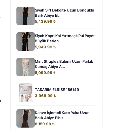
Siyah Sırt Dekolte Uzun Boncuklu
Balık Abiye El...
r
5,439.99 ₺
Siyah Kapri Kol Yırtmaçlı Pul Payet
Büyük Beden...
5,949.99 ₺
Mint Straplez Balenli Uzun Parlak
Kumaş Abiye A...
5,099.99 ₺
TASARIM ELBİSE 186149
3,968.99 ₺
h
Kahve İşlemeli Kare Yaka Uzun
Balık Abiye Elbis...
8,159.99 ₺