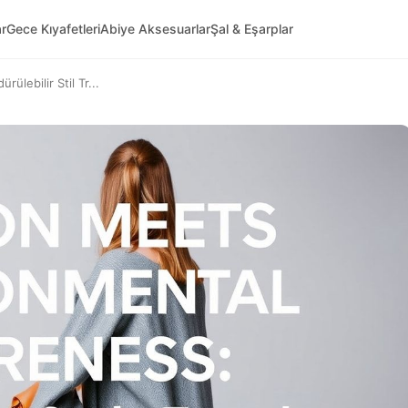
ar
Gece Kıyafetleri
Abiye Aksesuarlar
Şal & Eşarplar
rülebilir Stil Tr...