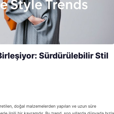
irleşiyor: Sürdürülebilir Stil
retilen, doğal malzemelerden yapılan ve uzun süre
erle ilgili bir kavramdır. Bu trend, son yıllarda dünyada hızla