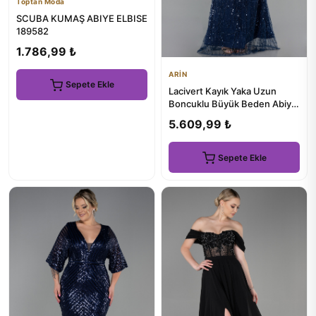
Toptan Moda
SCUBA KUMAŞ ABIYE ELBISE
189582
1.786,99 ₺
ARİN
Sepete Ekle
Lacivert Kayık Yaka Uzun
Boncuklu Büyük Beden Abiye
ABU5936
5.609,99 ₺
Sepete Ekle