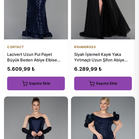
CONTACT
RİHANDRESS
Lacivert Uzun Pul Payet
Siyah İşlemeli Kayık Yaka
Büyük Beden Abiye Elbise
Yırtmaçlı Uzun Şifon Abiye
ABU900
ABU3310
5.609,99 ₺
6.289,99 ₺
Sepete Ekle
Sepete Ekle