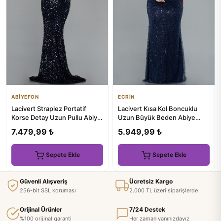
ABİYEFON
ECRİN
Lacivert Straplez Portatif
Lacivert Kısa Kol Boncuklu
Korse Detay Uzun Pullu Abiye
Uzun Büyük Beden Abiye
ABU6041
ABU4788
7.479,99 ₺
5.949,99 ₺
Sepete Ekle
Sepete Ekle
Güvenli Alışveriş
Ücretsiz Kargo
256-bit SSL koruması
2.000 TL üzeri siparişlerde
Orijinal Ürünler
7/24 Destek
%100 orijinal garanti
Her zaman yanınızdayız