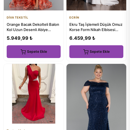
DİVA TEKSTİL
ECRİN
Orange Bacak Dekolteli Balon
Ekru Taş İşlemeli Düşük Omuz
Kol Uzun Desenli Abiye
Korse Form Nikah Elbisesi
ABU5221
ABU6001
5.949,99 ₺
6.459,99 ₺
Sepete Ekle
Sepete Ekle