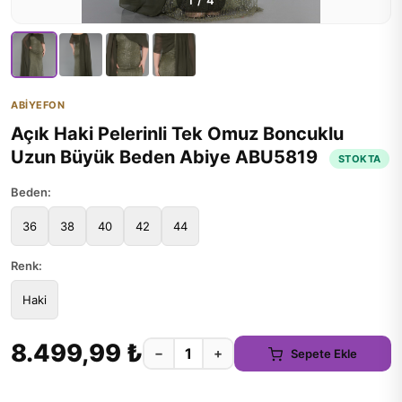
1
/
4
ABİYEFON
Açık Haki Pelerinli Tek Omuz Boncuklu
Uzun Büyük Beden Abiye ABU5819
STOKTA
Beden:
36
38
40
42
44
Renk:
Haki
8.499,99 ₺
−
+
Sepete Ekle