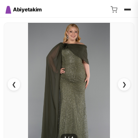
Abiyetakim
❮
❯