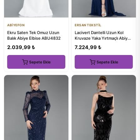
ABİYEFON
ERSAN TEKSTİL
Ekru Saten Tek Omuz Uzun
Lacivert Dantelli Uzun Kol
Balık Abiye Elbise ABU4832
Kruvaze Yaka Yırtmaçlı Abiye
ABU6016
2.039,99 ₺
7.224,99 ₺
Sepete Ekle
Sepete Ekle