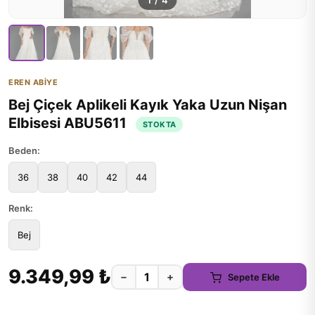
1
/
4
EREN ABİYE
Bej Çiçek Aplikeli Kayık Yaka Uzun Nişan
Elbisesi ABU5611
STOKTA
Beden:
36
38
40
42
44
Renk:
Bej
9.349,99 ₺
−
+
Sepete Ekle