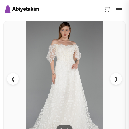
Abiyetakim
❮
❯