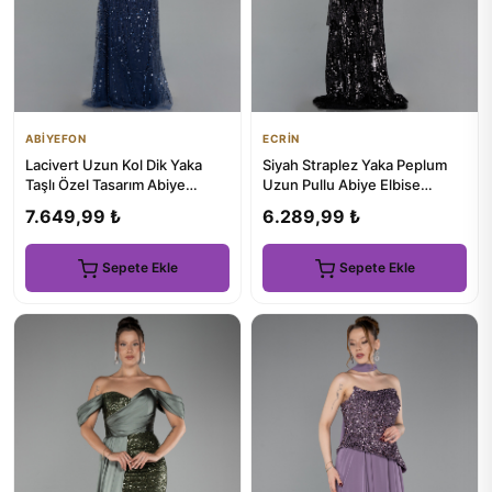
ABİYEFON
ECRİN
Lacivert Uzun Kol Dik Yaka
Siyah Straplez Yaka Peplum
Taşlı Özel Tasarım Abiye
Uzun Pullu Abiye Elbise
ABU4526
ABU6202
7.649,99 ₺
6.289,99 ₺
Sepete Ekle
Sepete Ekle