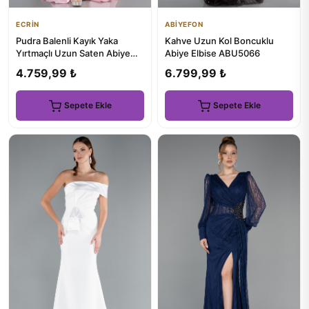
ECRİN
ABİYEFON
Pudra Balenli Kayık Yaka
Kahve Uzun Kol Boncuklu
Yırtmaçlı Uzun Saten Abiye
Abiye Elbise ABU5066
ABU5976
4.759,99 ₺
6.799,99 ₺
Sepete Ekle
Sepete Ekle