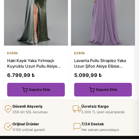
ECRİN
ECRİN
Haki Kayık Yaka Yırtmaçlı
Lavanta Pullu Straplez Yaka
Kuyruklu Uzun Pullu Abiye
Uzun Şifon Abiye Elbise
ABU4085
ABU5486
6.799,99 ₺
5.099,99 ₺
Sepete Ekle
Sepete Ekle
Güvenli Alışveriş
Ücretsiz Kargo
256-bit SSL koruması
2.000 TL üzeri siparişlerde
Orijinal Ürünler
7/24 Destek
%100 orijinal garanti
Her zaman yanınızdayız