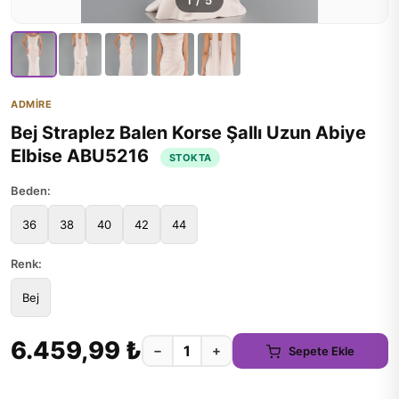
1
/
5
ADMİRE
Bej Straplez Balen Korse Şallı Uzun Abiye
Elbise ABU5216
STOKTA
Beden:
36
38
40
42
44
Renk:
Bej
6.459,99 ₺
−
+
Sepete Ekle