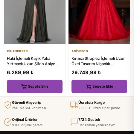
RİHANDRESS
ABİYEFON
Haki İşlemeli Kayık Yaka
Kırmızı Straplez İşlemeli Uzun
Yırtmaçlı Uzun Şifon Abiye
Özel Tasarım Nişanlık
ABU3310
ABU5459
6.289,99 ₺
29.749,99 ₺
Sepete Ekle
Sepete Ekle
Güvenli Alışveriş
Ücretsiz Kargo
256-bit SSL koruması
2.000 TL üzeri siparişlerde
Orijinal Ürünler
7/24 Destek
%100 orijinal garanti
Her zaman yanınızdayız