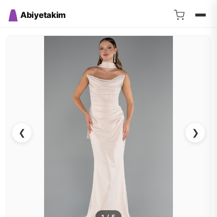
Abiyetakim
❮
❯