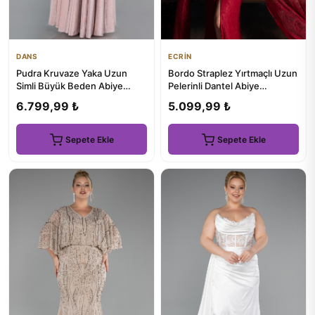
DANS
ECRİN
Pudra Kruvaze Yaka Uzun
Bordo Straplez Yırtmaçlı Uzun
Simli Büyük Beden Abiye
Pelerinli Dantel Abiye
ABU5716
ABU5614
6.799,99 ₺
5.099,99 ₺
Sepete Ekle
Sepete Ekle