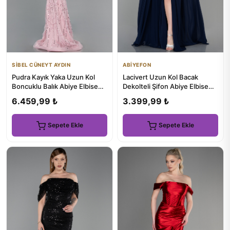
SİBEL CÜNEYT AYDIN
ABİYEFON
Pudra Kayık Yaka Uzun Kol
Lacivert Uzun Kol Bacak
Boncuklu Balık Abiye Elbise
Dekolteli Şifon Abiye Elbise
ABU5825
ABU1702
6.459,99 ₺
3.399,99 ₺
Sepete Ekle
Sepete Ekle