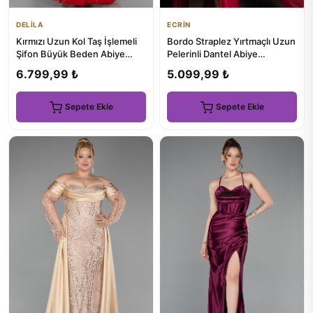
DELİLA
ECRİN
Kırmızı Uzun Kol Taş İşlemeli
Bordo Straplez Yırtmaçlı Uzun
Şifon Büyük Beden Abiye
Pelerinli Dantel Abiye
ABU3075
ABU5614
6.799,99 ₺
5.099,99 ₺
Sepete Ekle
Sepete Ekle