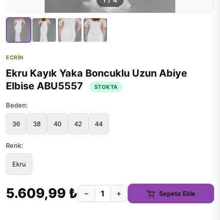
1
/
4
ECRİN
Ekru Kayık Yaka Boncuklu Uzun Abiye
Elbise ABU5557
STOKTA
Beden:
36
38
40
42
44
Renk:
Ekru
5.609,99 ₺
−
+
Sepete Ekle