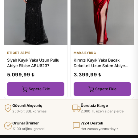
ETİQET ABİYE
MARA BYBRC
Siyah Kayık Yaka Uzun Pullu
Kırmızı Kayık Yaka Bacak
Abiye Elbise ABU6237
Dekolteli Uzun Saten Abiye
ABU3611
5.099,99 ₺
3.399,99 ₺
Sepete Ekle
Sepete Ekle
Güvenli Alışveriş
Ücretsiz Kargo
256-bit SSL koruması
2.000 TL üzeri siparişlerde
Orijinal Ürünler
7/24 Destek
%100 orijinal garanti
Her zaman yanınızdayız