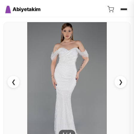
Abiyetakim
❮
❯