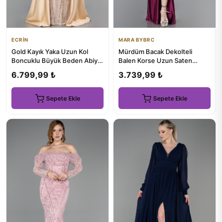
ECRİN
MARA BYBRC
Gold Kayık Yaka Uzun Kol
Mürdüm Bacak Dekolteli
Boncuklu Büyük Beden Abiye
Balen Korse Uzun Saten
ABU6093
Abiye ABU3247
6.799,99 ₺
3.739,99 ₺
Sepete Ekle
Sepete Ekle