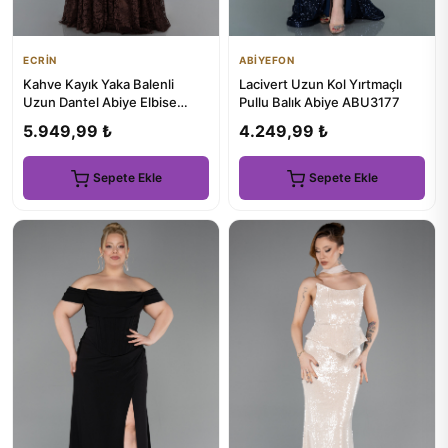
ECRİN
ABİYEFON
Kahve Kayık Yaka Balenli
Lacivert Uzun Kol Yırtmaçlı
Uzun Dantel Abiye Elbise
Pullu Balık Abiye ABU3177
ABU5942
5.949,99 ₺
4.249,99 ₺
Sepete Ekle
Sepete Ekle