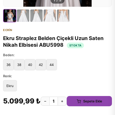
1
/
5
ECRİN
Ekru Straplez Belden Çiçekli Uzun Saten
Nikah Elbisesi ABU5998
STOKTA
Beden:
36
38
40
42
44
Renk:
Ekru
5.099,99 ₺
−
+
Sepete Ekle