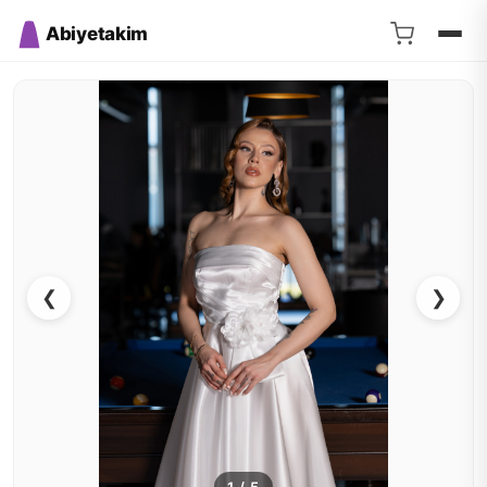
Abiyetakim
❮
❯