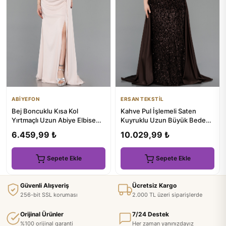
ABİYEFON
ERSAN TEKSTİL
Bej Boncuklu Kısa Kol
Kahve Pul İşlemeli Saten
Yırtmaçlı Uzun Abiye Elbise
Kuyruklu Uzun Büyük Beden
ABU6100
Abiye ABU6257
6.459,99 ₺
10.029,99 ₺
Sepete Ekle
Sepete Ekle
Güvenli Alışveriş
Ücretsiz Kargo
256-bit SSL koruması
2.000 TL üzeri siparişlerde
Orijinal Ürünler
7/24 Destek
%100 orijinal garanti
Her zaman yanınızdayız