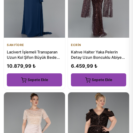
SAN FİORE
ECRİN
Lacivert İşlemeli Transparan
Kahve Halter Yaka Pelerin
Uzun Kol Şifon Büyük Beden
Detay Uzun Boncuklu Abiye
Abiye ABU5895
ABU6154
10.879,99 ₺
6.459,99 ₺
Sepete Ekle
Sepete Ekle