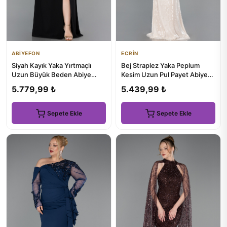
ABİYEFON
ECRİN
Siyah Kayık Yaka Yırtmaçlı
Bej Straplez Yaka Peplum
Uzun Büyük Beden Abiye
Kesim Uzun Pul Payet Abiye
ABU6246
ABU5721
5.779,99 ₺
5.439,99 ₺
Sepete Ekle
Sepete Ekle