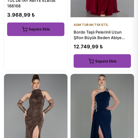
TÜL DETAY ABİYE ELBİSE
188168
3.968,99 ₺
ADM TURAN TEKSTİL
Sepete Ekle
Bordo Taşlı Pelerinli Uzun
Şifon Büyük Beden Abiye
ABU5845
12.749,99 ₺
Sepete Ekle