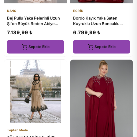
DANS
ECRİN
Bej Pullu Yaka Pelerinli Uzun
Bordo Kayık Yaka Saten
Şifon Büyük Beden Abiye
Kuyruklu Uzun Boncuklu
ABU5940
Abiye ABU5154
7.139,99 ₺
6.799,99 ₺
Sepete Ekle
Sepete Ekle
Toptan Moda