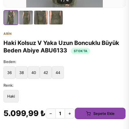
1
/
4
ARİN
Haki Kolsuz V Yaka Uzun Boncuklu Büyük
Beden Abiye ABU6133
STOKTA
Beden:
36
38
40
42
44
Renk:
Haki
5.099,99 ₺
−
+
Sepete Ekle