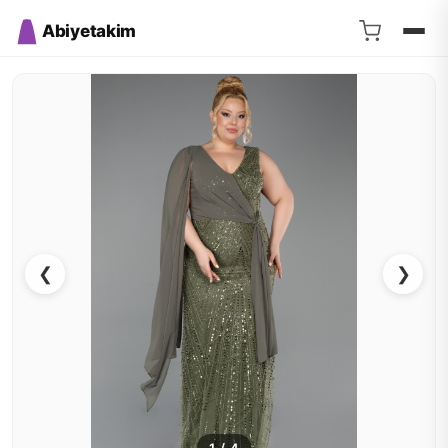
Abiyetakim
❮
❯