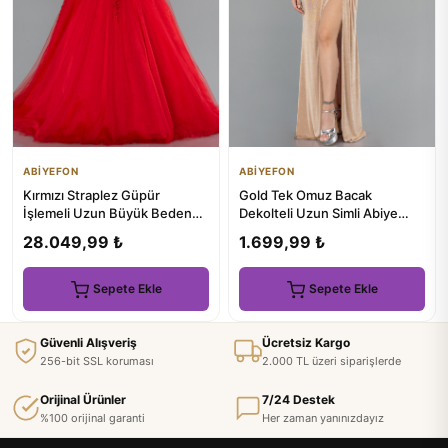
ABİYEFON
ABİYEFON
Kırmızı Straplez Güpür
Gold Tek Omuz Bacak
İşlemeli Uzun Büyük Beden
Dekolteli Uzun Simli Abiye
Nişanlık ABU4453
Elbise ABU4599
28.049,99 ₺
1.699,99 ₺
Sepete Ekle
Sepete Ekle
Güvenli Alışveriş
Ücretsiz Kargo
256-bit SSL koruması
2.000 TL üzeri siparişlerde
Orijinal Ürünler
7/24 Destek
%100 orijinal garanti
Her zaman yanınızdayız