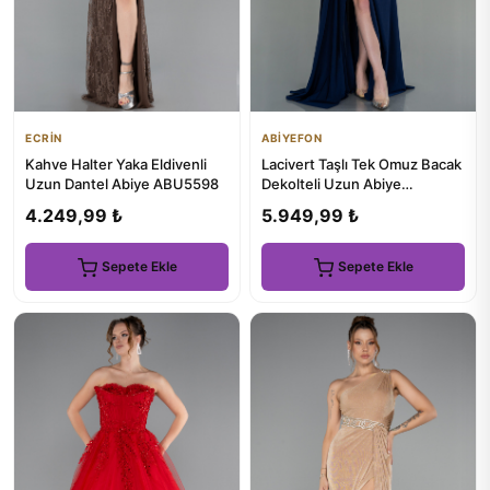
ECRİN
ABİYEFON
Kahve Halter Yaka Eldivenli
Lacivert Taşlı Tek Omuz Bacak
Uzun Dantel Abiye ABU5598
Dekolteli Uzun Abiye
ABU2964
4.249,99 ₺
5.949,99 ₺
Sepete Ekle
Sepete Ekle