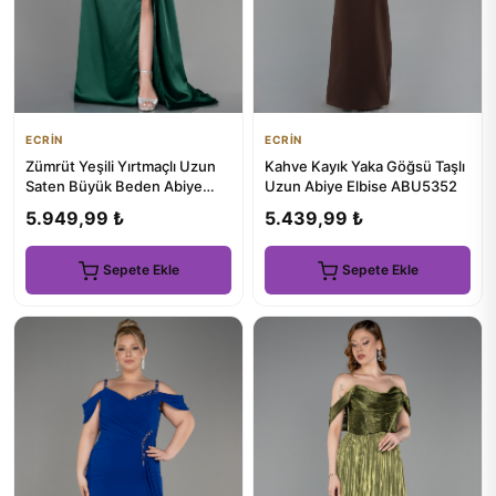
ECRİN
ECRİN
Zümrüt Yeşili Yırtmaçlı Uzun
Kahve Kayık Yaka Göğsü Taşlı
Saten Büyük Beden Abiye
Uzun Abiye Elbise ABU5352
ABU3655
5.949,99 ₺
5.439,99 ₺
Sepete Ekle
Sepete Ekle