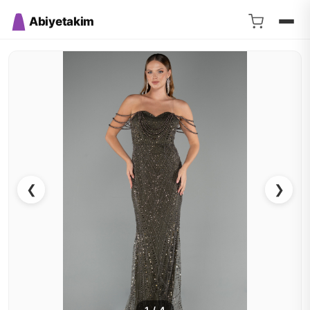
Abiyetakim
❮
❯