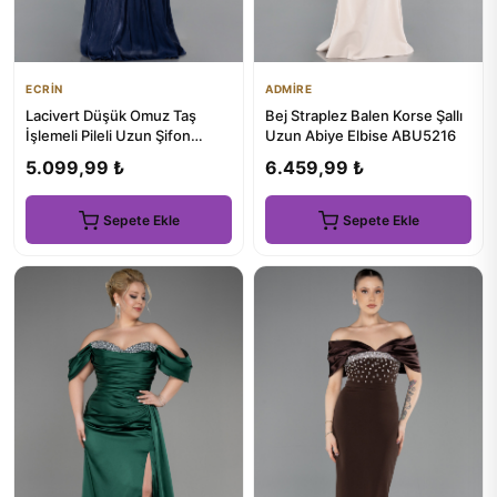
ECRİN
ADMİRE
Lacivert Düşük Omuz Taş
Bej Straplez Balen Korse Şallı
İşlemeli Pileli Uzun Şifon
Uzun Abiye Elbise ABU5216
Abiye ABU6203
5.099,99 ₺
6.459,99 ₺
Sepete Ekle
Sepete Ekle