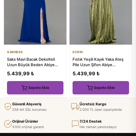
GARNESS
ECRİN
Saks Mavi Bacak Dekolteli
Fıstık Yeşili Kayık Yaka Ateş
Uzun Büyük Beden Abiye
Pile Uzun Şifon Abiye
ABU3742
ABU5283
5.439,99 ₺
5.439,99 ₺
Sepete Ekle
Sepete Ekle
Güvenli Alışveriş
Ücretsiz Kargo
256-bit SSL koruması
2.000 TL üzeri siparişlerde
Orijinal Ürünler
7/24 Destek
%100 orijinal garanti
Her zaman yanınızdayız