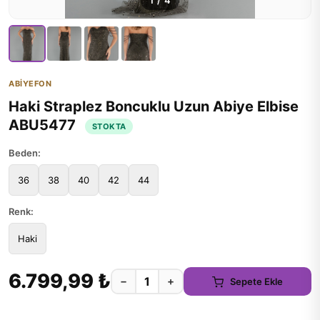
1
/
4
ABİYEFON
Haki Straplez Boncuklu Uzun Abiye Elbise
ABU5477
STOKTA
Beden:
36
38
40
42
44
Renk:
Haki
6.799,99 ₺
−
+
Sepete Ekle