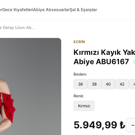
ar
Gece Kıyafetleri
Abiye Aksesuarlar
Şal & Eşarplar
se Detay Uzun Ab...
ECRİN
Kırmızı Kayık Ya
Abiye ABU6167
Beden:
36
38
40
42
Renk:
Kırmızı
5.949,99 ₺
−