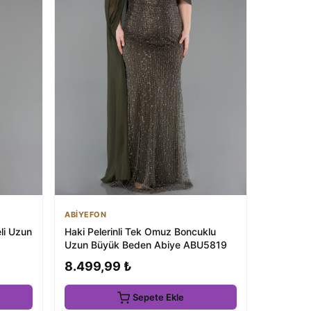
ABİYEFON
eli Uzun
Haki Pelerinli Tek Omuz Boncuklu
Uzun Büyük Beden Abiye ABU5819
8.499,99 ₺
Sepete Ekle