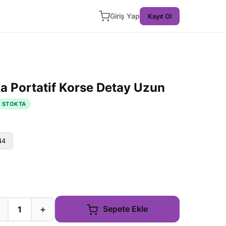
Giriş Yap
Kayıt Ol
ka Portatif Korse Detay Uzun
STOKTA
44
+
Sepete Ekle