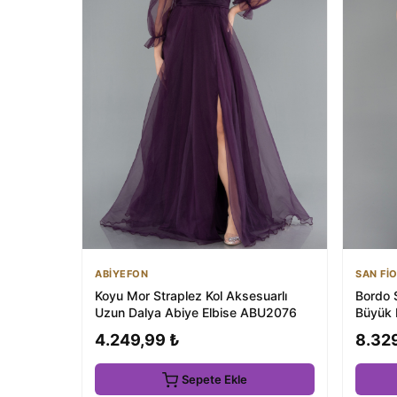
ABİYEFON
SAN Fİ
Koyu Mor Straplez Kol Aksesuarlı
Bordo 
Uzun Dalya Abiye Elbise ABU2076
Büyük
4.249,99 ₺
8.32
Sepete Ekle