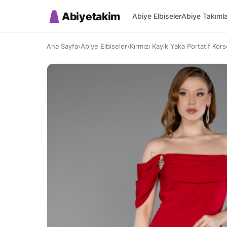
Abiyetakim
Abiye Elbiseler
Abiye Takıml
Ana Sayfa
›
Abiye Elbiseler
›
Kırmızı Kayık Yaka Portatif Kor