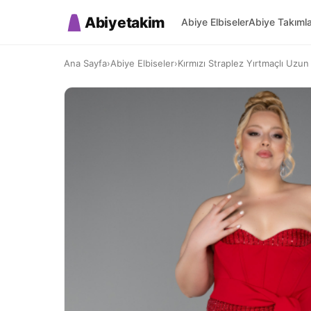
Abiyetakim
Abiye Elbiseler
Abiye Takıml
Ana Sayfa
›
Abiye Elbiseler
›
Kırmızı Straplez Yırtmaçlı Uzun