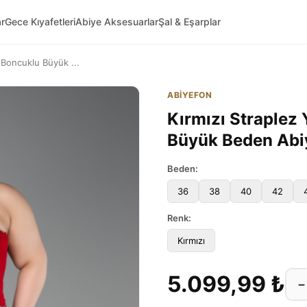
ar
Gece Kıyafetleri
Abiye Aksesuarlar
Şal & Eşarplar
 Boncuklu Büyük ...
ABİYEFON
Kırmızı Straplez
Büyük Beden Ab
Beden:
36
38
40
42
Renk:
Kırmızı
5.099,99 ₺
−