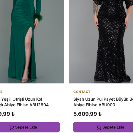
SS
CONTACT
Yeşili Otrişli Uzun Kol
Siyah Uzun Pul Payet Büyük 
çlı Abiye Elbise ABU2804
Abiye Elbise ABU900
9,99 ₺
5.609,99 ₺
Sepete Ekle
Sepete Ekle