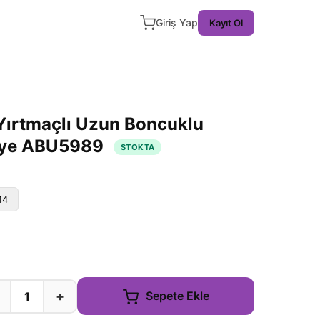
Giriş Yap
Kayıt Ol
 Yırtmaçlı Uzun Boncuklu
iye ABU5989
STOKTA
44
+
Sepete Ekle