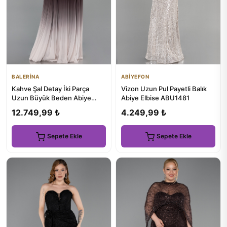
BALERİNA
ABİYEFON
Kahve Şal Detay İki Parça
Vizon Uzun Pul Payetli Balık
Uzun Büyük Beden Abiye
Abiye Elbise ABU1481
ABU4633
12.749,99 ₺
4.249,99 ₺
Sepete Ekle
Sepete Ekle