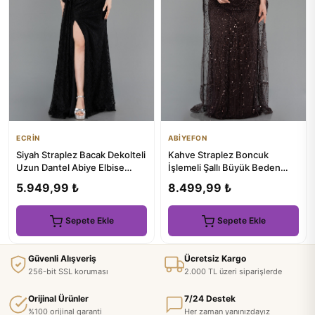
ECRİN
ABİYEFON
Siyah Straplez Bacak Dekolteli
Kahve Straplez Boncuk
Uzun Dantel Abiye Elbise
İşlemeli Şallı Büyük Beden
ABU5975
Uzun Abiye ABU5328
5.949,99 ₺
8.499,99 ₺
Sepete Ekle
Sepete Ekle
Güvenli Alışveriş
Ücretsiz Kargo
256-bit SSL koruması
2.000 TL üzeri siparişlerde
Orijinal Ürünler
7/24 Destek
%100 orijinal garanti
Her zaman yanınızdayız