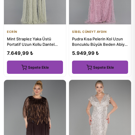
ECRİN
SİBEL CÜNEYT AYDIN
Mint Straplez Yaka Üstü
Pudra Kısa Pelerin Kol Uzun
Portatif Uzun Kollu Dantel
Boncuklu Büyük Beden Abiye
Abiye ABU5887
ABU5800
7.649,99 ₺
5.949,99 ₺
Sepete Ekle
Sepete Ekle