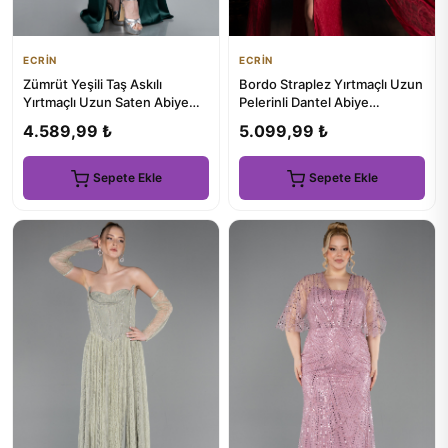
ECRİN
ECRİN
Zümrüt Yeşili Taş Askılı
Bordo Straplez Yırtmaçlı Uzun
Yırtmaçlı Uzun Saten Abiye
Pelerinli Dantel Abiye
ABU3198
ABU5614
4.589,99 ₺
5.099,99 ₺
Sepete Ekle
Sepete Ekle