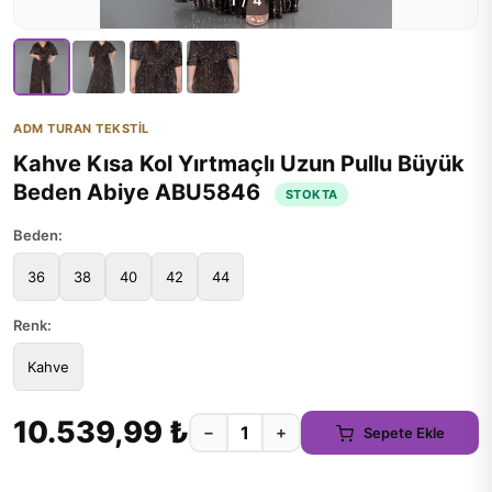
1
/
4
ADM TURAN TEKSTİL
Kahve Kısa Kol Yırtmaçlı Uzun Pullu Büyük
Beden Abiye ABU5846
STOKTA
Beden:
36
38
40
42
44
Renk:
Kahve
10.539,99 ₺
−
+
Sepete Ekle