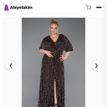
Abiyetakim
❮
❯