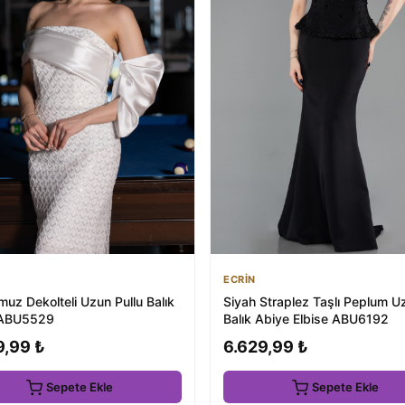
ECRİN
uz Dekolteli Uzun Pullu Balık
Siyah Straplez Taşlı Peplum U
 ABU5529
Balık Abiye Elbise ABU6192
9,99 ₺
6.629,99 ₺
Sepete Ekle
Sepete Ekle