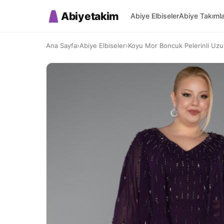
Abiyetakim
Abiye Elbiseler
Abiye Takıml
Ana Sayfa
›
Abiye Elbiseler
›
Koyu Mor Boncuk Pelerinli Uzu