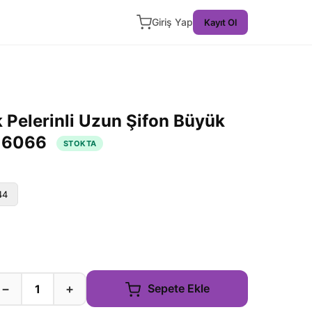
Giriş Yap
Kayıt Ol
Pelerinli Uzun Şifon Büyük
BU6066
STOKTA
44
−
+
Sepete Ekle