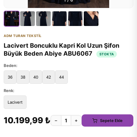
1
/
6
ADM TURAN TEKSTİL
Lacivert Boncuklu Kapri Kol Uzun Şifon
Büyük Beden Abiye ABU6067
STOKTA
Beden:
36
38
40
42
44
Renk:
Lacivert
10.199,99 ₺
−
+
Sepete Ekle