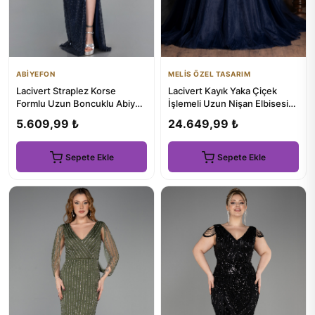
ABİYEFON
MELİS ÖZEL TASARIM
Lacivert Straplez Korse
Lacivert Kayık Yaka Çiçek
Formlu Uzun Boncuklu Abiye
İşlemeli Uzun Nişan Elbisesi
ABU5988
ABU4720
5.609,99 ₺
24.649,99 ₺
Sepete Ekle
Sepete Ekle