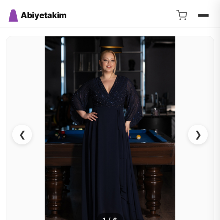
Abiyetakim
❮
❯