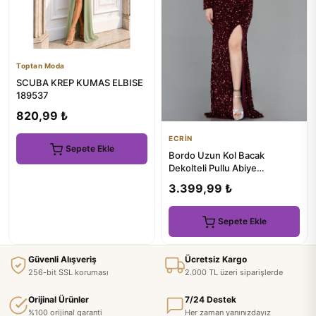
Toptan Moda
SCUBA KREP KUMAS ELBISE
189537
820,99 ₺
ECRİN
Sepete Ekle
Bordo Uzun Kol Bacak
Dekolteli Pullu Abiye
ABU4329
3.399,99 ₺
Sepete Ekle
Güvenli Alışveriş
Ücretsiz Kargo
256-bit SSL koruması
2.000 TL üzeri siparişlerde
Orijinal Ürünler
7/24 Destek
%100 orijinal garanti
Her zaman yanınızdayız