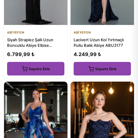
ABİYEFON
ABİYEFON
Siyah Straplez Şallı Uzun
Lacivert Uzun Kol Yırtmaçlı
Boncuklu Abiye Elbise
Pullu Balık Abiye ABU3177
ABU5438
6.799,99 ₺
4.249,99 ₺
Sepete Ekle
Sepete Ekle