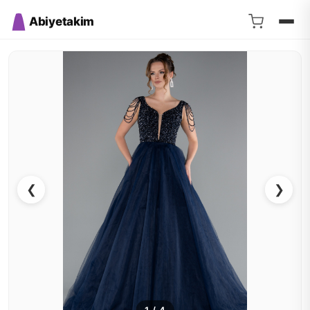
Abiyetakim
❮
❯