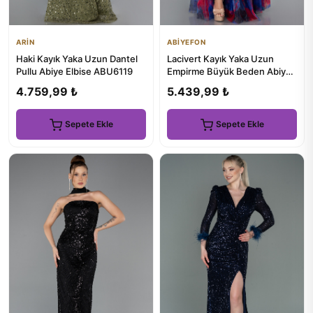
ARİN
ABİYEFON
Haki Kayık Yaka Uzun Dantel
Lacivert Kayık Yaka Uzun
Pullu Abiye Elbise ABU6119
Empirme Büyük Beden Abiye
ABU5263
4.759,99 ₺
5.439,99 ₺
Sepete Ekle
Sepete Ekle