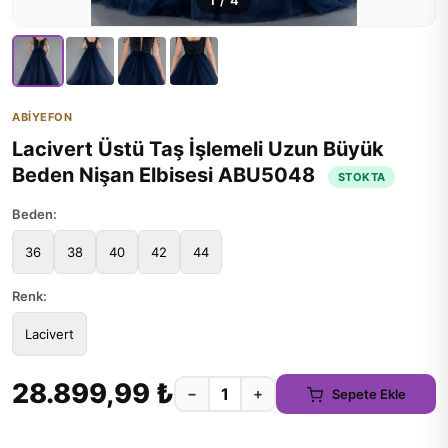
1
/
4
ABİYEFON
Lacivert Üstü Taş İşlemeli Uzun Büyük
Beden Nişan Elbisesi ABU5048
STOKTA
Beden:
36
38
40
42
44
Renk:
Lacivert
28.899,99 ₺
−
+
Sepete Ekle