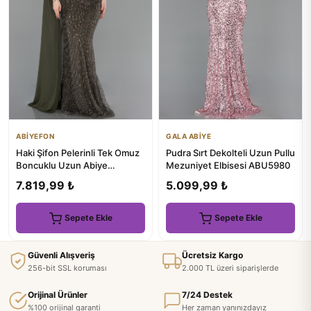
ABİYEFON
GALA ABİYE
Haki Şifon Pelerinli Tek Omuz
Pudra Sırt Dekolteli Uzun Pullu
Boncuklu Uzun Abiye
Mezuniyet Elbisesi ABU5980
ABU5816
7.819,99 ₺
5.099,99 ₺
Sepete Ekle
Sepete Ekle
Güvenli Alışveriş
Ücretsiz Kargo
256-bit SSL koruması
2.000 TL üzeri siparişlerde
Orijinal Ürünler
7/24 Destek
%100 orijinal garanti
Her zaman yanınızdayız