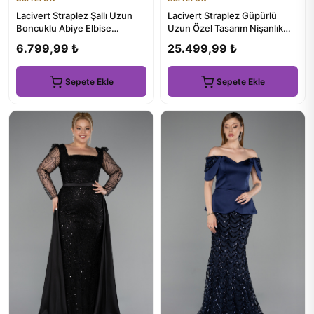
Lacivert Straplez Şallı Uzun
Lacivert Straplez Güpürlü
Boncuklu Abiye Elbise
Uzun Özel Tasarım Nişanlık
ABU5438
ABU4431
6.799,99 ₺
25.499,99 ₺
Sepete Ekle
Sepete Ekle