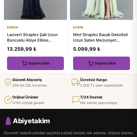
KENZA
ECRİN
Lacivert Straplez Şallı Uzun
Mint Straplez Bacak Dekolteli
Boncuklu Abiye Elbise
Uzun Saten Mezuniyet
ABU6238
Elbisesi ABU4774
13.259,99 ₺
5.099,99 ₺
Sepete Ekle
Sepete Ekle
Güvenli Alışveriş
Ücretsiz Kargo
256-bit SSL koruması
2.000 TL üzeri siparişlerde
Orijinal Ürünler
7/24 Destek
%100 orijinal garanti
Her zaman yanınızdayız
Abiyetakim
Güvenilir tedarikçilerden seçilmiş kaliteli ürünler, tek adreste. Orijinal ürünler,