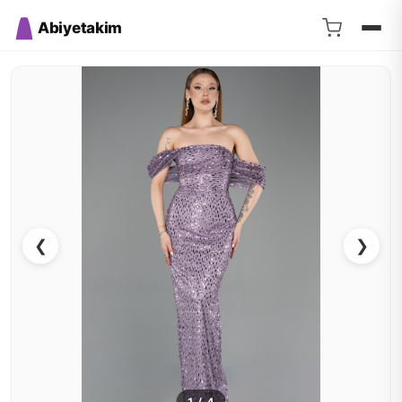
Abiyetakim
❮
❯