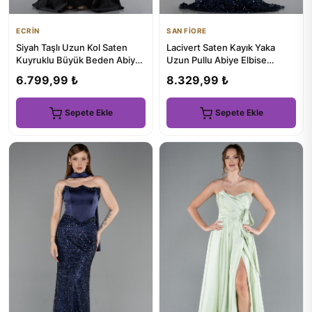
ECRİN
SAN FİORE
Siyah Taşlı Uzun Kol Saten
Lacivert Saten Kayık Yaka
Kuyruklu Büyük Beden Abiye
Uzun Pullu Abiye Elbise
ABU4761
ABU6243
6.799,99 ₺
8.329,99 ₺
Sepete Ekle
Sepete Ekle