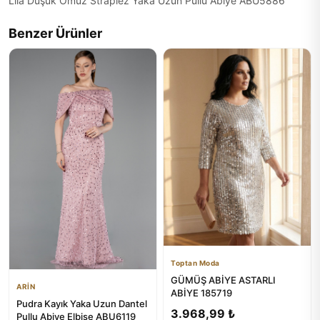
Lila Düşük Omuz Straplez Yaka Uzun Pullu Abiye ABU5886
Benzer Ürünler
Toptan Moda
GÜMÜŞ ABİYE ASTARLI
ARİN
ABİYE 185719
Pudra Kayık Yaka Uzun Dantel
3.968,99 ₺
Pullu Abiye Elbise ABU6119