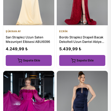
ŞÜKRAN AY
ECRİN
Sarı Straplez Uzun Saten
Bordo Straplez Drapeli Bacak
Mezuniyet Elbisesi ABU6096
Dekolteli Uzun Dantel Abiye
ABU5771
4.249,99 ₺
5.439,99 ₺
Sepete Ekle
Sepete Ekle