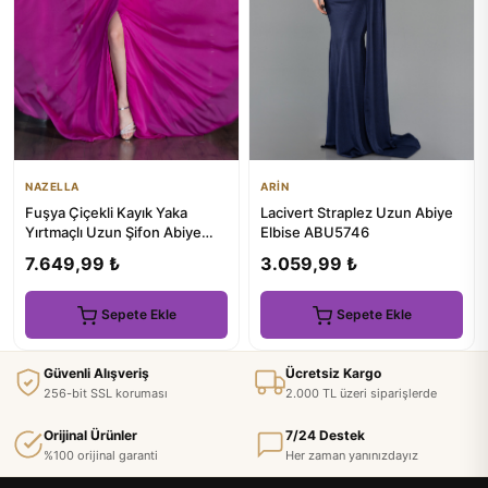
NAZELLA
ARİN
Fuşya Çiçekli Kayık Yaka
Lacivert Straplez Uzun Abiye
Yırtmaçlı Uzun Şifon Abiye
Elbise ABU5746
ABU4130
7.649,99 ₺
3.059,99 ₺
Sepete Ekle
Sepete Ekle
Güvenli Alışveriş
Ücretsiz Kargo
256-bit SSL koruması
2.000 TL üzeri siparişlerde
Orijinal Ürünler
7/24 Destek
%100 orijinal garanti
Her zaman yanınızdayız