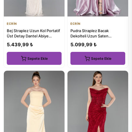
ECRİN
ECRİN
Bej Straplez Uzun Kol Portatif
Pudra Straplez Bacak
Üst Detay Dantel Abiye
Dekolteli Uzun Saten
ABU5823
Mezuniyet Elbisesi ABU4774
5.439,99 ₺
5.099,99 ₺
Sepete Ekle
Sepete Ekle