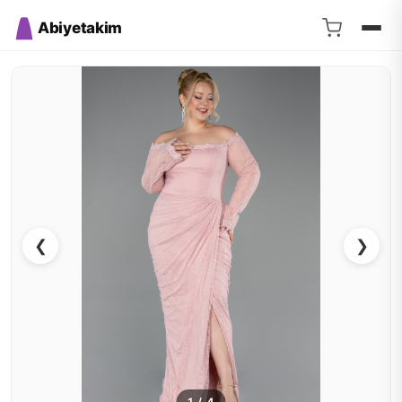
Abiyetakim
❮
❯