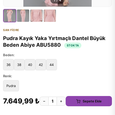
1
/
4
SAN FİORE
Pudra Kayık Yaka Yırtmaçlı Dantel Büyük
Beden Abiye ABU5880
STOKTA
Beden:
36
38
40
42
44
Renk:
Pudra
7.649,99 ₺
−
+
Sepete Ekle