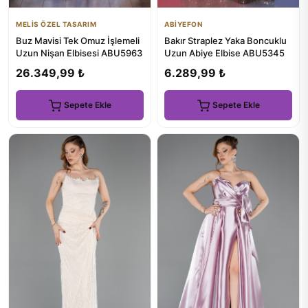
MELİS ÖZEL TASARIM
ABİYEFON
Buz Mavisi Tek Omuz İşlemeli
Bakır Straplez Yaka Boncuklu
Uzun Nişan Elbisesi ABU5963
Uzun Abiye Elbise ABU5345
26.349,99 ₺
6.289,99 ₺
Sepete Ekle
Sepete Ekle