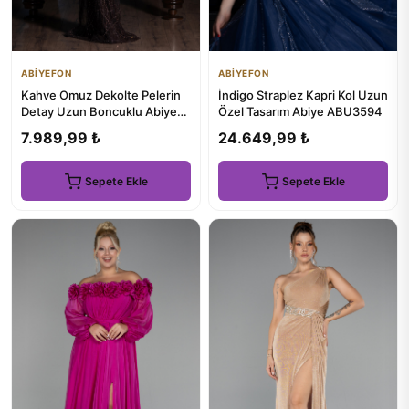
ABİYEFON
ABİYEFON
Kahve Omuz Dekolte Pelerin
İndigo Straplez Kapri Kol Uzun
Detay Uzun Boncuklu Abiye
Özel Tasarım Abiye ABU3594
ABU6117
7.989,99 ₺
24.649,99 ₺
Sepete Ekle
Sepete Ekle