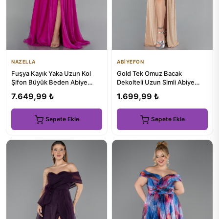
NAZELLA
ABİYEFON
Fuşya Kayık Yaka Uzun Kol
Gold Tek Omuz Bacak
Şifon Büyük Beden Abiye
Dekolteli Uzun Simli Abiye
ABU4131
Elbise ABU4599
7.649,99 ₺
1.699,99 ₺
Sepete Ekle
Sepete Ekle