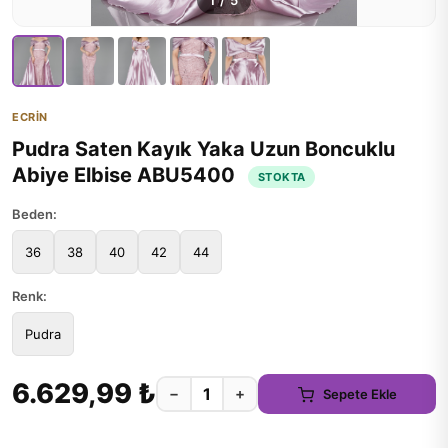
1
/
5
ECRİN
Pudra Saten Kayık Yaka Uzun Boncuklu
Abiye Elbise ABU5400
STOKTA
Beden:
36
38
40
42
44
Renk:
Pudra
6.629,99 ₺
−
+
Sepete Ekle