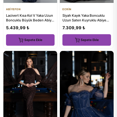
ABİYEFON
ECRİN
Lacivert Kısa Kol V Yaka Uzun
Siyah Kayık Yaka Boncuklu
Boncuklu Büyük Beden Abiye
Uzun Saten Kuyruklu Abiye
ABU4542
Elbise ABU5542
5.439,99 ₺
7.309,99 ₺
Sepete Ekle
Sepete Ekle