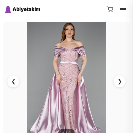
Abiyetakim
❮
❯