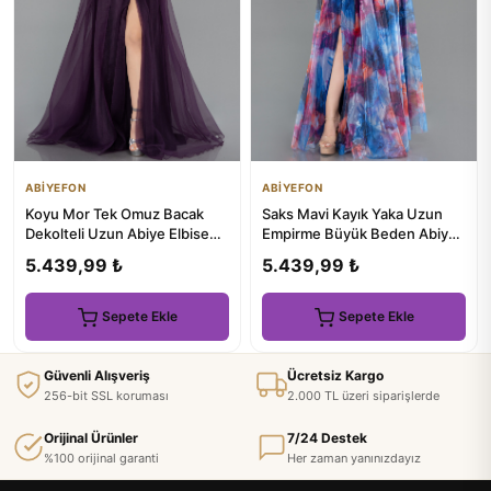
ABİYEFON
ABİYEFON
Koyu Mor Tek Omuz Bacak
Saks Mavi Kayık Yaka Uzun
Dekolteli Uzun Abiye Elbise
Empirme Büyük Beden Abiye
ABU5528
ABU5263
5.439,99 ₺
5.439,99 ₺
Sepete Ekle
Sepete Ekle
Güvenli Alışveriş
Ücretsiz Kargo
256-bit SSL koruması
2.000 TL üzeri siparişlerde
Orijinal Ürünler
7/24 Destek
%100 orijinal garanti
Her zaman yanınızdayız