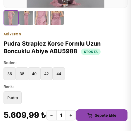
1
/
4
ABİYEFON
Pudra Straplez Korse Formlu Uzun
Boncuklu Abiye ABU5988
STOKTA
Beden:
36
38
40
42
44
Renk:
Pudra
5.609,99 ₺
−
+
Sepete Ekle