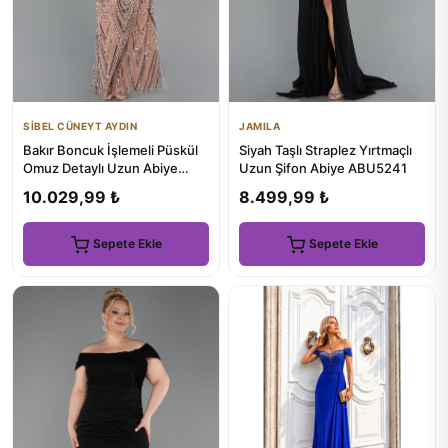
SİBEL CÜNEYT AYDIN
JAMILA
Bakır Boncuk İşlemeli Püskül
Siyah Taşlı Straplez Yırtmaçlı
Omuz Detaylı Uzun Abiye
Uzun Şifon Abiye ABU5241
ABU5959
10.029,99 ₺
8.499,99 ₺
Sepete Ekle
Sepete Ekle