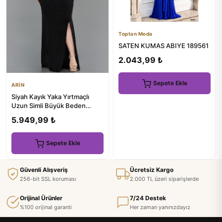
Toptan Moda
SATEN KUMAS ABIYE 189561
2.043,99 ₺
Sepete Ekle
ARİN
Siyah Kayık Yaka Yırtmaçlı
Uzun Simli Büyük Beden
Abiye ABU5714
5.949,99 ₺
Sepete Ekle
Güvenli Alışveriş
Ücretsiz Kargo
256-bit SSL koruması
2.000 TL üzeri siparişlerde
Orijinal Ürünler
7/24 Destek
%100 orijinal garanti
Her zaman yanınızdayız