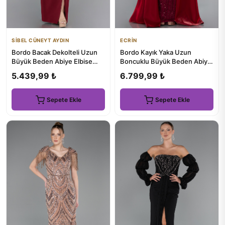
SİBEL CÜNEYT AYDIN
ECRİN
Bordo Bacak Dekolteli Uzun
Bordo Kayık Yaka Uzun
Büyük Beden Abiye Elbise
Boncuklu Büyük Beden Abiye
ABU5047
ABU5155
5.439,99 ₺
6.799,99 ₺
Sepete Ekle
Sepete Ekle