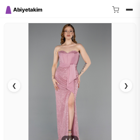
Abiyetakim
❮
❯