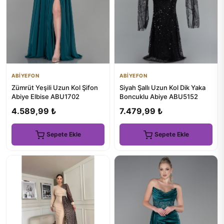
ABİYEFON
ABİYEFON
Zümrüt Yeşili Uzun Kol Şifon
Siyah Şallı Uzun Kol Dik Yaka
Abiye Elbise ABU1702
Boncuklu Abiye ABU5152
4.589,99 ₺
7.479,99 ₺
Sepete Ekle
Sepete Ekle