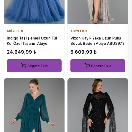
ABİYEFON
ABİYEFON
İndigo Taş İşlemeli Uzun Tül
Vizon Kayık Yaka Uzun Pullu
Kol Özel Tasarım Abiye
Büyük Beden Abiye ABU2973
ABU2791
24.649,99 ₺
5.609,99 ₺
Sepete Ekle
Sepete Ekle