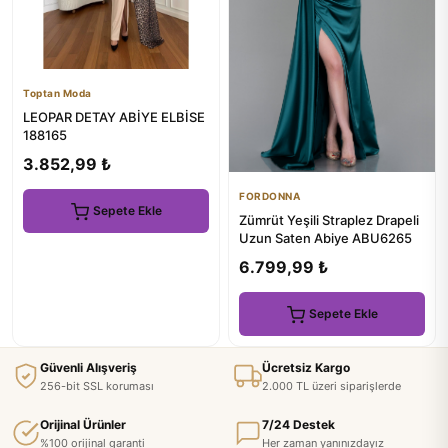
Toptan Moda
LEOPAR DETAY ABİYE ELBİSE
188165
3.852,99 ₺
FORDONNA
Sepete Ekle
Zümrüt Yeşili Straplez Drapeli
Uzun Saten Abiye ABU6265
6.799,99 ₺
Sepete Ekle
Güvenli Alışveriş
Ücretsiz Kargo
256-bit SSL koruması
2.000 TL üzeri siparişlerde
Orijinal Ürünler
7/24 Destek
%100 orijinal garanti
Her zaman yanınızdayız