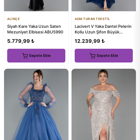
ALİNÇE
ADM TURAN TEKSTİL
Siyah Kare Yaka Uzun Saten
Lacivert V Yaka Dantel Pelerin
Mezuniyet Elbisesi ABU5990
Kollu Uzun Şifon Büyük
Beden Abiye ABU6181
5.779,99 ₺
12.239,99 ₺
Sepete Ekle
Sepete Ekle