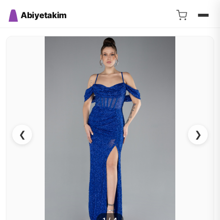
Abiyetakim
❮
❯