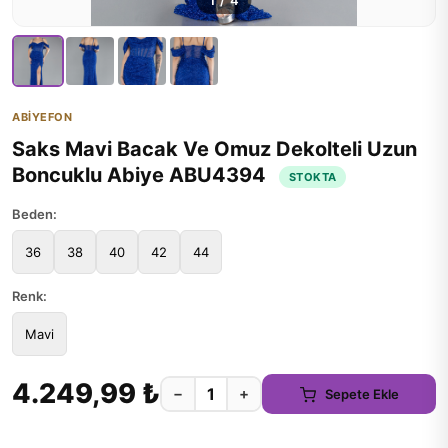
1
/
4
ABİYEFON
Saks Mavi Bacak Ve Omuz Dekolteli Uzun
Boncuklu Abiye ABU4394
STOKTA
Beden:
36
38
40
42
44
Renk:
Mavi
4.249,99 ₺
−
+
Sepete Ekle