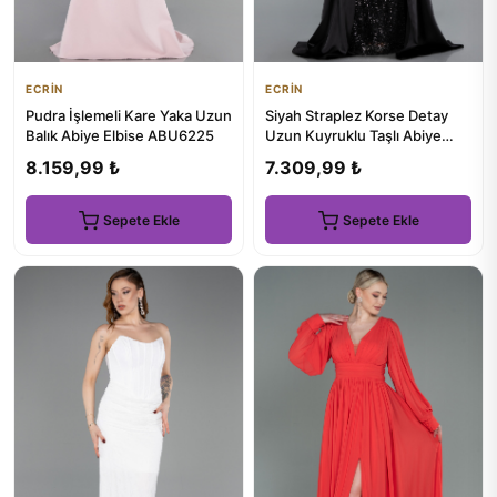
ECRİN
ECRİN
Pudra İşlemeli Kare Yaka Uzun
Siyah Straplez Korse Detay
Balık Abiye Elbise ABU6225
Uzun Kuyruklu Taşlı Abiye
ABU6193
8.159,99 ₺
7.309,99 ₺
Sepete Ekle
Sepete Ekle