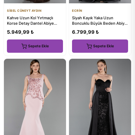
SİBEL CÜNEYT AYDIN
ECRİN
Kahve Uzun Kol Yırtmaçlı
Siyah Kayık Yaka Uzun
Korse Detay Dantel Abiye
Boncuklu Büyük Beden Abiye
ABU5797
ABU5155
5.949,99 ₺
6.799,99 ₺
Sepete Ekle
Sepete Ekle