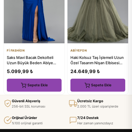
Fİ FASHİON
ABİYEFON
Saks Mavi Bacak Dekolteli
Haki Kolsuz Taş İşlemeli Uzun
Uzun Büyük Beden Abiye
Özel Tasarım Nişan Elbisesi
ABU3737
ABU4434
5.099,99 ₺
24.649,99 ₺
Sepete Ekle
Sepete Ekle
Güvenli Alışveriş
Ücretsiz Kargo
256-bit SSL koruması
2.000 TL üzeri siparişlerde
Orijinal Ürünler
7/24 Destek
%100 orijinal garanti
Her zaman yanınızdayız