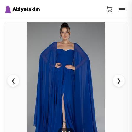
Abiyetakim
❮
❯