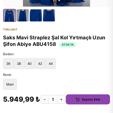
1
/
4
TWILIGHT
Saks Mavi Straplez Şal Kol Yırtmaçlı Uzun
Şifon Abiye ABU4158
STOKTA
Beden:
36
38
40
42
44
Renk:
Mavi
5.949,99 ₺
−
+
Sepete Ekle