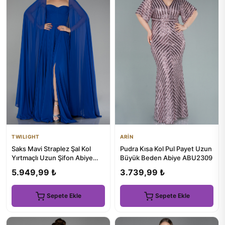
TWILIGHT
ARİN
Saks Mavi Straplez Şal Kol
Pudra Kısa Kol Pul Payet Uzun
Yırtmaçlı Uzun Şifon Abiye
Büyük Beden Abiye ABU2309
ABU4158
5.949,99 ₺
3.739,99 ₺
Sepete Ekle
Sepete Ekle