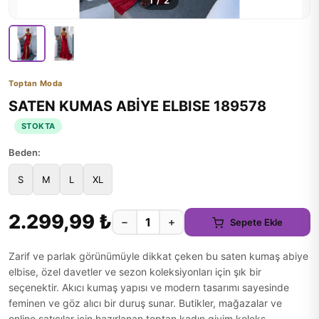
1
/
2
Toptan Moda
SATEN KUMAS ABİYE ELBISE 189578
STOKTA
Beden:
S
M
L
XL
2.299,99 ₺
−
+
Sepete Ekle
Zarif ve parlak görünümüyle dikkat çeken bu saten kumaş abiye
elbise, özel davetler ve sezon koleksiyonları için şık bir
seçenektir. Akıcı kumaş yapısı ve modern tasarımı sayesinde
feminen ve göz alıcı bir duruş sunar. Butikler, mağazalar ve
online satıcılar için hazırlanan toptan kadın giyim koleks