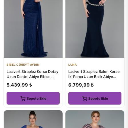
SİBEL CÜNEYT AYDIN
LUNA
Lacivert Straplez Korse Detay
Lacivert Straplez Balen Korse
Uzun Dantel Abiye Elbise
İki Parça Uzun Balık Abiye
ABU5795
ABU6239
5.439,99 ₺
6.799,99 ₺
Sepete Ekle
Sepete Ekle