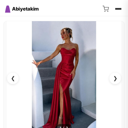
Abiyetakim
❮
❯