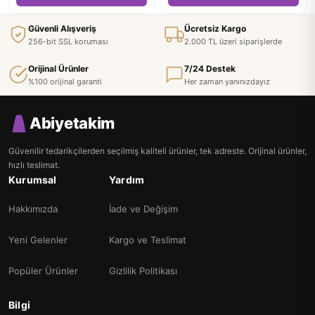
Güvenli Alışveriş
Ücretsiz Kargo
256-bit SSL koruması
2.000 TL üzeri siparişlerde
Orijinal Ürünler
7/24 Destek
%100 orijinal garanti
Her zaman yanınızdayız
Abiyetakim
Güvenilir tedarikçilerden seçilmiş kaliteli ürünler, tek adreste. Orijinal ürünler,
hızlı teslimat.
Kurumsal
Yardım
Hakkımızda
İade ve Değişim
Yeni Gelenler
Kargo ve Teslimat
Popüler Ürünler
Gizlilik Politikası
Bilgi