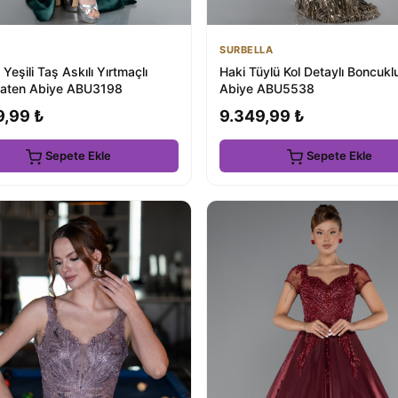
SURBELLA
Yeşili Taş Askılı Yırtmaçlı
Haki Tüylü Kol Detaylı Boncuk
aten Abiye ABU3198
Abiye ABU5538
9,99 ₺
9.349,99 ₺
Sepete Ekle
Sepete Ekle