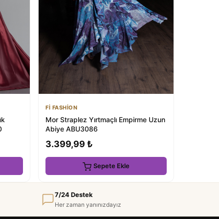
Fİ FASHİON
ük
Mor Straplez Yırtmaçlı Empirme Uzun
0
Abiye ABU3086
3.399,99 ₺
Sepete Ekle
7/24 Destek
Her zaman yanınızdayız