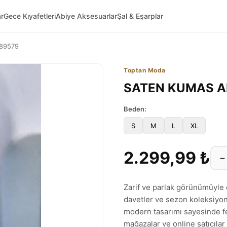
ar
Gece Kıyafetleri
Abiye Aksesuarlar
Şal & Eşarplar
189579
Toptan Moda
SATEN KUMAS AB
Beden:
S
M
L
XL
2.299,99 ₺
−
Zarif ve parlak görünümüyle 
davetler ve sezon koleksiyonl
modern tasarımı sayesinde fem
mağazalar ve online satıcılar