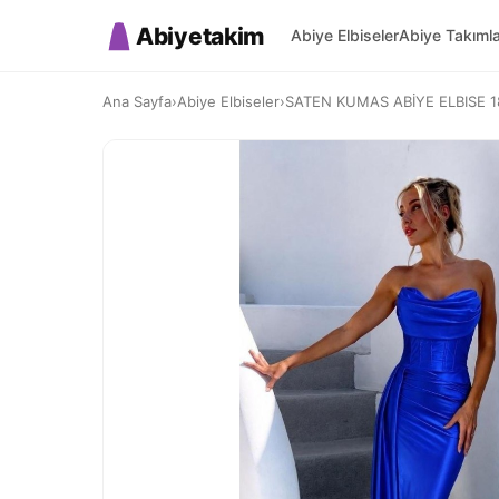
Abiyetakim
Abiye Elbiseler
Abiye Takıml
Ana Sayfa
›
Abiye Elbiseler
›
SATEN KUMAS ABİYE ELBISE 