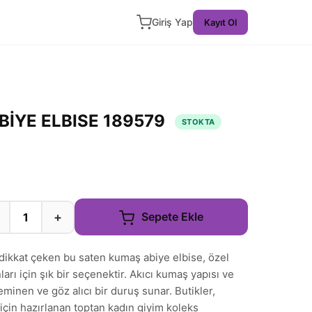
Giriş Yap
Kayıt Ol
İYE ELBISE 189579
STOKTA
+
Sepete Ekle
dikkat çeken bu saten kumaş abiye elbise, özel
arı için şık bir seçenektir. Akıcı kumaş yapısı ve
inen ve göz alıcı bir duruş sunar. Butikler,
 için hazırlanan toptan kadın giyim koleks