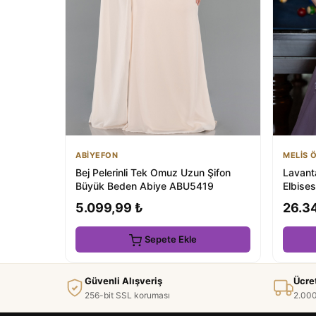
ABİYEFON
MELİS 
Bej Pelerinli Tek Omuz Uzun Şifon
Lavant
Büyük Beden Abiye ABU5419
Elbise
5.099,99 ₺
26.3
Sepete Ekle
Güvenli Alışveriş
Ücre
256-bit SSL koruması
2.000