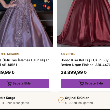
ÖZEL TASARIM
ABİYEFON
a Üstü Taş İşlemeli Uzun Nişan
Bordo Kısa Kol Taşlı Uzun Büy
si ABU4551
Beden Nişan Elbisesi ABU447
49,99 ₺
28.899,99 ₺
Sepete Ekle
Sepete Ekle
tsiz Kargo
Orijinal Ürünler
 TL üzeri siparişlerde
%100 orijinal garanti