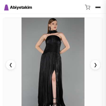
Abiyetakim
❮
❯