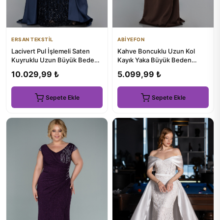
ERSAN TEKSTİL
ABİYEFON
Lacivert Pul İşlemeli Saten
Kahve Boncuklu Uzun Kol
Kuyruklu Uzun Büyük Beden
Kayık Yaka Büyük Beden
Abiye ABU6257
Abiye ABU6103
10.029,99 ₺
5.099,99 ₺
Sepete Ekle
Sepete Ekle