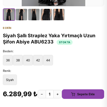
1
/
5
ECRİN
Siyah Şallı Straplez Yaka Yırtmaçlı Uzun
Şifon Abiye ABU6233
STOKTA
Beden:
36
38
40
42
44
Renk:
Siyah
6.289,99 ₺
−
+
Sepete Ekle