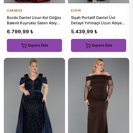
GARNESS
ECRİN
Bordo Dantel Uzun Kol Göğüs
Siyah Portatif Dantel Üst
Balenli Kuyruklu Saten Abiye
Detaylı Yırtmaçlı Uzun Abiye
ABU5949
ABU5700
6.799,99 ₺
5.439,99 ₺
Sepete Ekle
Sepete Ekle