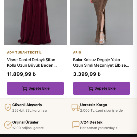
ADM TURAN TEKSTİL
ARİN
Vişne Dantel Detaylı Şifon
Bakır Kolsuz Degaje Yaka
Kollu Uzun Büyük Beden
Uzun Simli Mezuniyet Elbisesi
Abiye ABU6178
ABU6105
11.899,99 ₺
3.399,99 ₺
Sepete Ekle
Sepete Ekle
Güvenli Alışveriş
Ücretsiz Kargo
256-bit SSL koruması
2.000 TL üzeri siparişlerde
Orijinal Ürünler
7/24 Destek
%100 orijinal garanti
Her zaman yanınızdayız