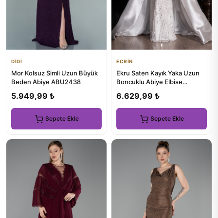
DİDİ
ECRİN
Mor Kolsuz Simli Uzun Büyük
Ekru Saten Kayık Yaka Uzun
Beden Abiye ABU2438
Boncuklu Abiye Elbise
ABU5400
5.949,99 ₺
6.629,99 ₺
Sepete Ekle
Sepete Ekle