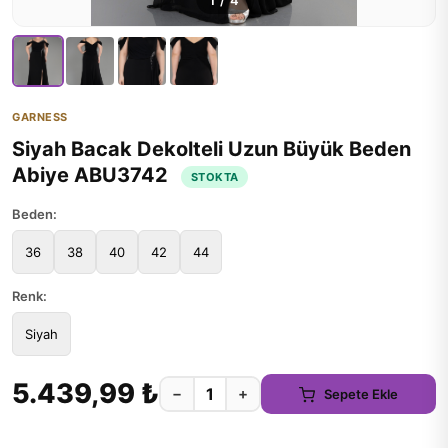
1
/
4
GARNESS
Siyah Bacak Dekolteli Uzun Büyük Beden
Abiye ABU3742
STOKTA
Beden:
36
38
40
42
44
Renk:
Siyah
5.439,99 ₺
−
+
Sepete Ekle