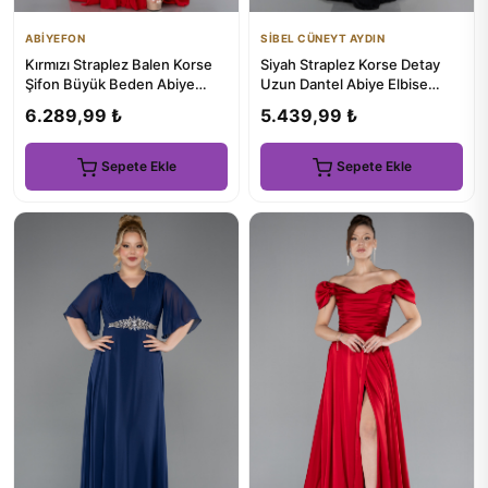
ABİYEFON
SİBEL CÜNEYT AYDIN
Kırmızı Straplez Balen Korse
Siyah Straplez Korse Detay
Şifon Büyük Beden Abiye
Uzun Dantel Abiye Elbise
ABU6266
ABU5795
6.289,99 ₺
5.439,99 ₺
Sepete Ekle
Sepete Ekle