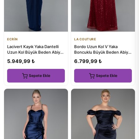
ECRİN
LA COUTURE
Lacivert Kayık Yaka Dantelli
Bordo Uzun Kol V Yaka
Uzun Kol Büyük Beden Abiye
Boncuklu Büyük Beden Abiye
ABU6069
ABU5243
5.949,99 ₺
6.799,99 ₺
Sepete Ekle
Sepete Ekle