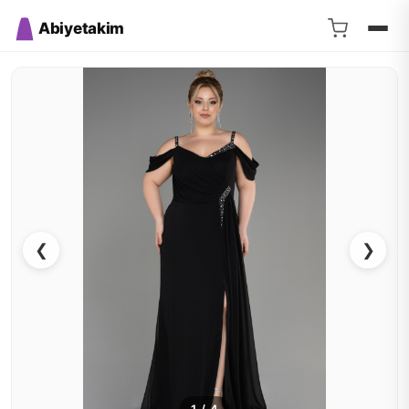
Abiyetakim
❮
❯