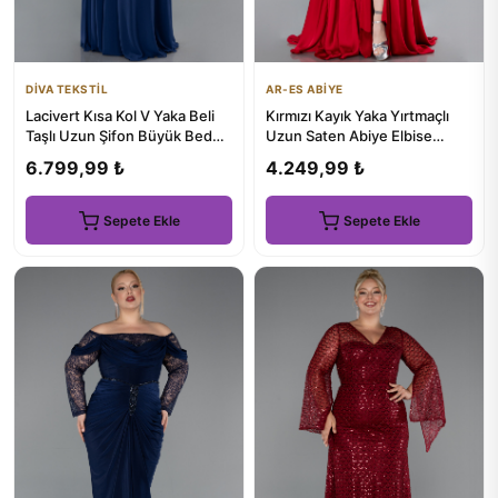
DİVA TEKSTİL
AR-ES ABİYE
Lacivert Kısa Kol V Yaka Beli
Kırmızı Kayık Yaka Yırtmaçlı
Taşlı Uzun Şifon Büyük Beden
Uzun Saten Abiye Elbise
Abiye ABU5613
ABU4508
6.799,99 ₺
4.249,99 ₺
Sepete Ekle
Sepete Ekle