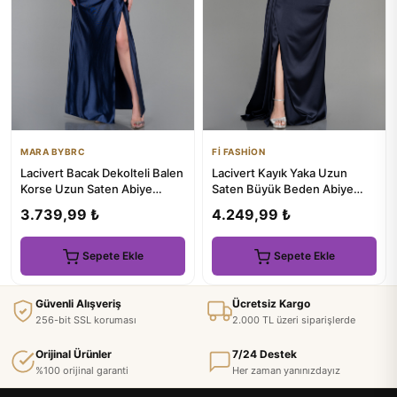
MARA BYBRC
Fİ FASHİON
Lacivert Bacak Dekolteli Balen
Lacivert Kayık Yaka Uzun
Korse Uzun Saten Abiye
Saten Büyük Beden Abiye
ABU3247
ABU1626
3.739,99 ₺
4.249,99 ₺
Sepete Ekle
Sepete Ekle
Güvenli Alışveriş
Ücretsiz Kargo
256-bit SSL koruması
2.000 TL üzeri siparişlerde
Orijinal Ürünler
7/24 Destek
%100 orijinal garanti
Her zaman yanınızdayız