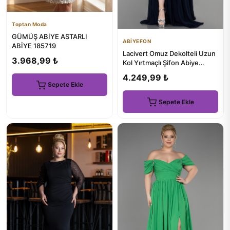
Toptan Moda
GÜMÜŞ ABİYE ASTARLI
ABİYEFON
ABİYE 185719
Lacivert Omuz Dekolteli Uzun
3.968,99 ₺
Kol Yırtmaçlı Şifon Abiye
ABU3914
4.249,99 ₺
Sepete Ekle
Sepete Ekle