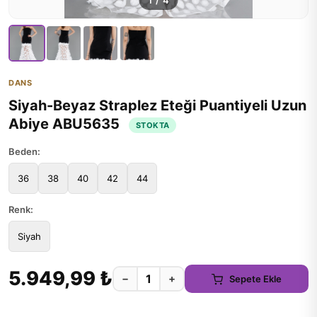
1
/
4
DANS
Siyah-Beyaz Straplez Eteği Puantiyeli Uzun
Abiye ABU5635
STOKTA
Beden:
36
38
40
42
44
Renk:
Siyah
5.949,99 ₺
−
+
Sepete Ekle