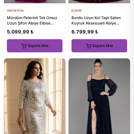
ABİYEFON
ECRİN
Mürdüm Pelerinli Tek Omuz
Bordo Uzun Kol Taşlı Saten
Uzun Şifon Abiye Elbise
Kuyruk Aksesuarlı Abiye
ABU5418
ABU4603
5.099,99 ₺
6.799,99 ₺
Sepete Ekle
Sepete Ekle