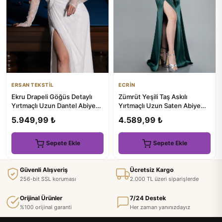
ERSAN TEKSTİL
ECRİN
Ekru Drapeli Göğüs Detaylı
Zümrüt Yeşili Taş Askılı
Yırtmaçlı Uzun Dantel Abiye
Yırtmaçlı Uzun Saten Abiye
ABU5618
ABU3198
5.949,99 ₺
4.589,99 ₺
Sepete Ekle
Sepete Ekle
Güvenli Alışveriş
Ücretsiz Kargo
256-bit SSL koruması
2.000 TL üzeri siparişlerde
Orijinal Ürünler
7/24 Destek
%100 orijinal garanti
Her zaman yanınızdayız