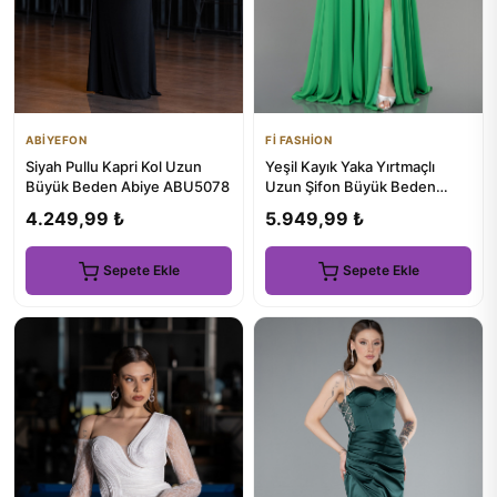
ABİYEFON
Fİ FASHİON
Siyah Pullu Kapri Kol Uzun
Yeşil Kayık Yaka Yırtmaçlı
Büyük Beden Abiye ABU5078
Uzun Şifon Büyük Beden
Abiye ABU3738
4.249,99 ₺
5.949,99 ₺
Sepete Ekle
Sepete Ekle