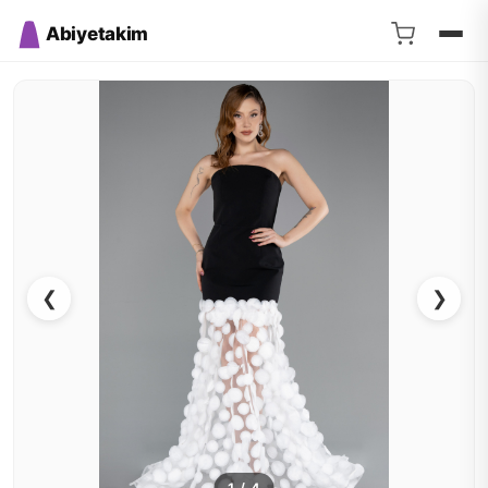
Abiyetakim
❮
❯