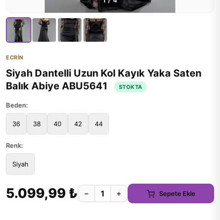
1
/
4
ECRİN
Siyah Dantelli Uzun Kol Kayık Yaka Saten
Balık Abiye ABU5641
STOKTA
Beden:
36
38
40
42
44
Renk:
Siyah
5.099,99 ₺
−
+
Sepete Ekle