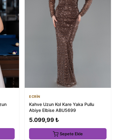
ECRİN
Uzun
Kahve Uzun Kol Kare Yaka Pullu
8
Abiye Elbise ABU5699
5.099,99 ₺
Sepete Ekle