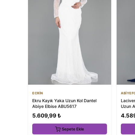
ECRİN
ABİYEF
Ekru Kayık Yaka Uzun Kol Dantel
Laciver
Abiye Elbise ABU5617
Uzun A
5.609,99 ₺
4.58
Sepete Ekle