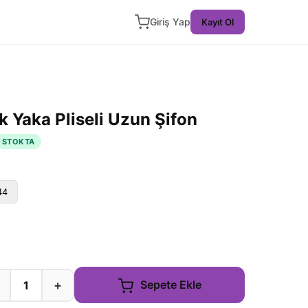
Giriş Yap
Kayıt Ol
ık Yaka Pliseli Uzun Şifon
STOKTA
44
+
Sepete Ekle