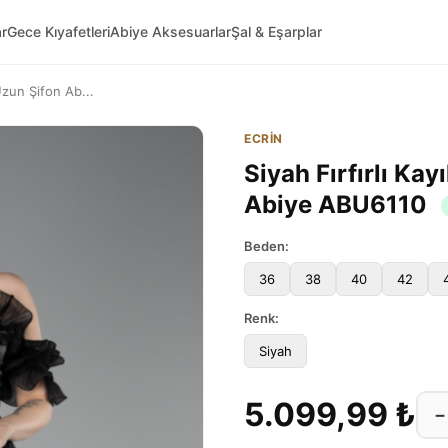
ar
Gece Kıyafetleri
Abiye Aksesuarlar
Şal & Eşarplar
 Uzun Şifon Ab...
ECRİN
Siyah Fırfırlı Kay
Abiye ABU6110
Beden:
36
38
40
42
Renk:
Siyah
5.099,99 ₺
−