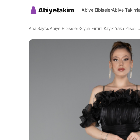
Abiyetakim
Abiye Elbiseler
Abiye Takıml
Ana Sayfa
›
Abiye Elbiseler
›
Siyah Fırfırlı Kayık Yaka Pliseli