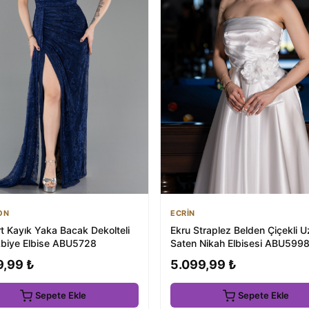
ON
ECRİN
t Kayık Yaka Bacak Dekolteli
Ekru Straplez Belden Çiçekli 
biye Elbise ABU5728
Saten Nikah Elbisesi ABU599
9,99 ₺
5.099,99 ₺
Sepete Ekle
Sepete Ekle