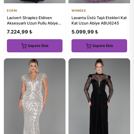
ECRİN
WONESS
Lacivert Straplez Eldiven
Lavanta Üstü Taşlı Etekleri Kat
Aksesuarlı Uzun Pullu Abiye
Kat Uzun Abiye ABU6245
ABU6224
7.224,99 ₺
5.099,99 ₺
Sepete Ekle
Sepete Ekle