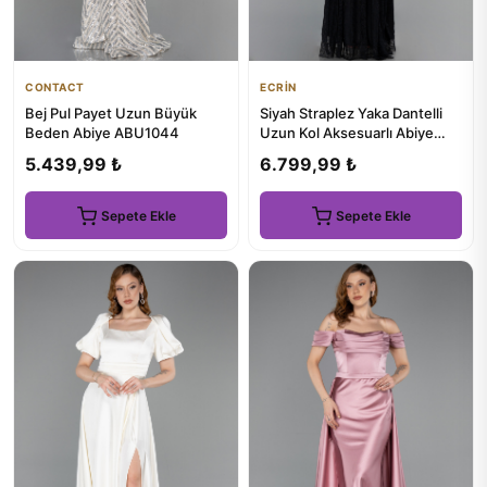
CONTACT
ECRİN
Bej Pul Payet Uzun Büyük
Siyah Straplez Yaka Dantelli
Beden Abiye ABU1044
Uzun Kol Aksesuarlı Abiye
ABU6160
5.439,99 ₺
6.799,99 ₺
Sepete Ekle
Sepete Ekle