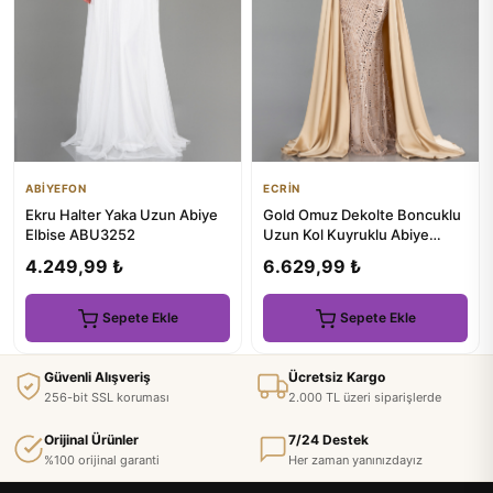
ABİYEFON
ECRİN
Ekru Halter Yaka Uzun Abiye
Gold Omuz Dekolte Boncuklu
Elbise ABU3252
Uzun Kol Kuyruklu Abiye
ABU5934
4.249,99 ₺
6.629,99 ₺
Sepete Ekle
Sepete Ekle
Güvenli Alışveriş
Ücretsiz Kargo
256-bit SSL koruması
2.000 TL üzeri siparişlerde
Orijinal Ürünler
7/24 Destek
%100 orijinal garanti
Her zaman yanınızdayız