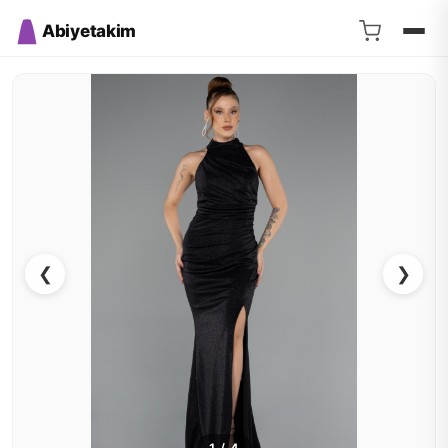
Abiyetakim
❮
❯