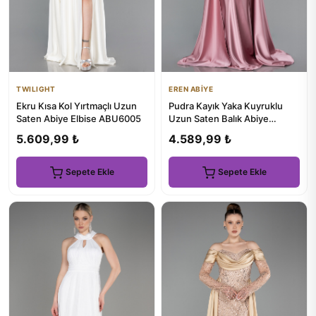
TWILIGHT
EREN ABİYE
Ekru Kısa Kol Yırtmaçlı Uzun
Pudra Kayık Yaka Kuyruklu
Saten Abiye Elbise ABU6005
Uzun Saten Balık Abiye
ABU5507
5.609,99 ₺
4.589,99 ₺
Sepete Ekle
Sepete Ekle