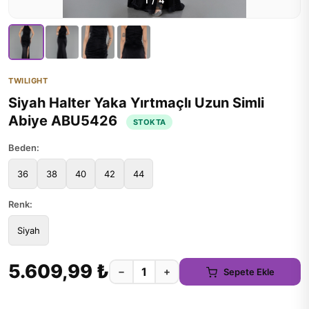
1
/
4
TWILIGHT
Siyah Halter Yaka Yırtmaçlı Uzun Simli
Abiye ABU5426
STOKTA
Beden:
36
38
40
42
44
Renk:
Siyah
5.609,99 ₺
−
+
Sepete Ekle