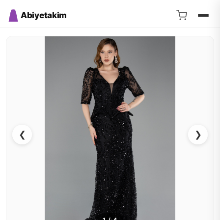
Abiyetakim
❮
❯