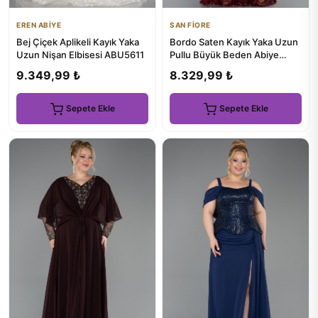
EREN ABİYE
SAN FİORE
Bej Çiçek Aplikeli Kayık Yaka
Bordo Saten Kayık Yaka Uzun
Uzun Nişan Elbisesi ABU5611
Pullu Büyük Beden Abiye
ABU6262
9.349,99 ₺
8.329,99 ₺
Sepete Ekle
Sepete Ekle