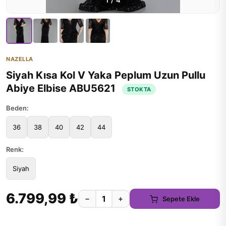
1
/
4
NAZELLA
Siyah Kısa Kol V Yaka Peplum Uzun Pullu
Abiye Elbise ABU5621
STOKTA
Beden:
36
38
40
42
44
Renk:
Siyah
6.799,99 ₺
−
+
Sepete Ekle