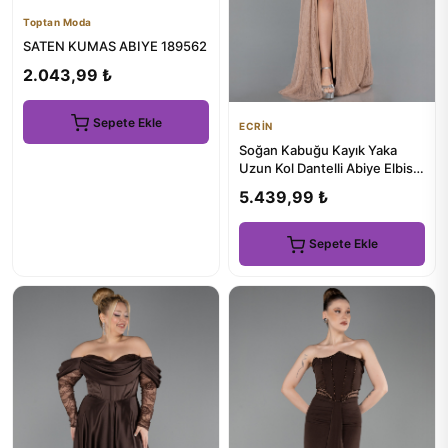
Toptan Moda
SATEN KUMAS ABIYE 189562
2.043,99 ₺
Sepete Ekle
ECRİN
Soğan Kabuğu Kayık Yaka
Uzun Kol Dantelli Abiye Elbise
ABU5509
5.439,99 ₺
Sepete Ekle