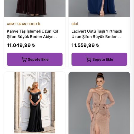
ADM TURAN TEKSTİL
DİDİ
Kahve Taş İşlemeli Uzun Kol
Lacivert Üstü Taşlı Yırtmaçlı
Şifon Büyük Beden Abiye
Uzun Şifon Büyük Beden
ABU5850
Abiye ABU6184
11.049,99 ₺
11.559,99 ₺
Sepete Ekle
Sepete Ekle