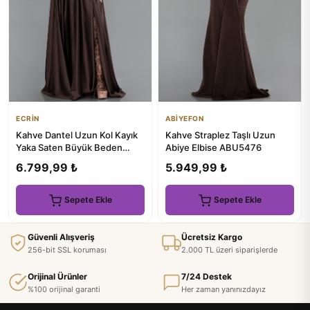
ECRİN
ABİYEFON
Kahve Dantel Uzun Kol Kayık
Kahve Straplez Taşlı Uzun
Yaka Saten Büyük Beden
Abiye Elbise ABU5476
Abiye ABU5261
6.799,99 ₺
5.949,99 ₺
Sepete Ekle
Sepete Ekle
Güvenli Alışveriş
Ücretsiz Kargo
256-bit SSL koruması
2.000 TL üzeri siparişlerde
Orijinal Ürünler
7/24 Destek
%100 orijinal garanti
Her zaman yanınızdayız