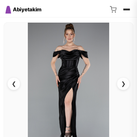
Abiyetakim
❮
❯