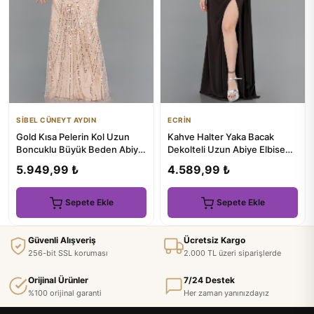
SİBEL CÜNEYT AYDIN
ECRİN
Gold Kısa Pelerin Kol Uzun
Kahve Halter Yaka Bacak
Boncuklu Büyük Beden Abiye
Dekolteli Uzun Abiye Elbise
ABU5800
ABU5918
5.949,99 ₺
4.589,99 ₺
Sepete Ekle
Sepete Ekle
Güvenli Alışveriş
Ücretsiz Kargo
256-bit SSL koruması
2.000 TL üzeri siparişlerde
Orijinal Ürünler
7/24 Destek
%100 orijinal garanti
Her zaman yanınızdayız