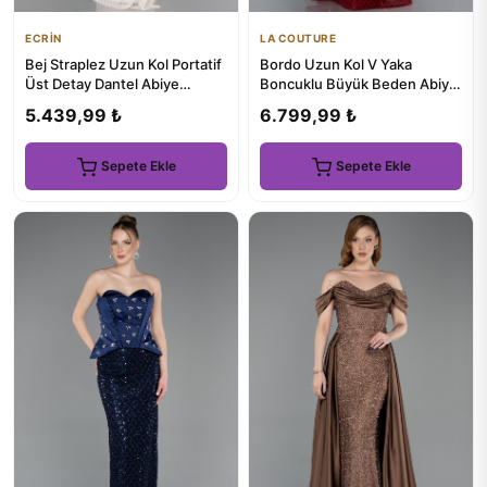
ECRİN
LA COUTURE
Bej Straplez Uzun Kol Portatif
Bordo Uzun Kol V Yaka
Üst Detay Dantel Abiye
Boncuklu Büyük Beden Abiye
ABU5823
ABU5243
5.439,99 ₺
6.799,99 ₺
Sepete Ekle
Sepete Ekle