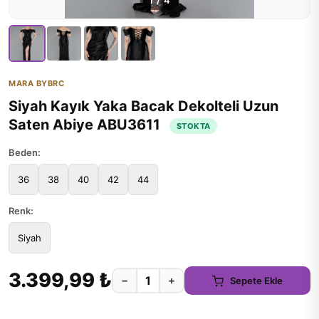
1
/
4
MARA BYBRC
Siyah Kayık Yaka Bacak Dekolteli Uzun
Saten Abiye ABU3611
STOKTA
Beden:
36
38
40
42
44
Renk:
Siyah
3.399,99 ₺
−
+
Sepete Ekle