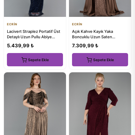
ECRİN
ECRİN
Lacivert Straplez Portatif Üst
Açık Kahve Kayık Yaka
Detaylı Uzun Pullu Abiye
Boncuklu Uzun Saten
ABU5702
Kuyruklu Abiye ABU5542
5.439,99 ₺
7.309,99 ₺
Sepete Ekle
Sepete Ekle