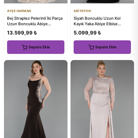
AYŞE HARMAN
ABİYEFON
Bej Straplez Pelerinli İki Parça
Siyah Boncuklu Uzun Kol
Uzun Boncuklu Abiye
Kayık Yaka Abiye Elbise
ABU5697
ABU6101
13.599,99 ₺
5.099,99 ₺
Sepete Ekle
Sepete Ekle