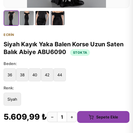
1
/
4
ECRİN
Siyah Kayık Yaka Balen Korse Uzun Saten
Balık Abiye ABU6090
STOKTA
Beden:
36
38
40
42
44
Renk:
Siyah
5.609,99 ₺
−
+
Sepete Ekle