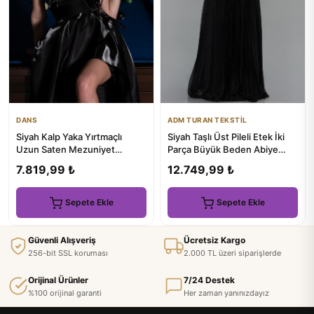
DANS
ADM TURAN TEKSTİL
Siyah Kalp Yaka Yırtmaçlı
Siyah Taşlı Üst Pileli Etek İki
Uzun Saten Mezuniyet
Parça Büyük Beden Abiye
Elbisesi ABU6049
ABU5848
7.819,99 ₺
12.749,99 ₺
Sepete Ekle
Sepete Ekle
Güvenli Alışveriş
Ücretsiz Kargo
256-bit SSL koruması
2.000 TL üzeri siparişlerde
Orijinal Ürünler
7/24 Destek
%100 orijinal garanti
Her zaman yanınızdayız