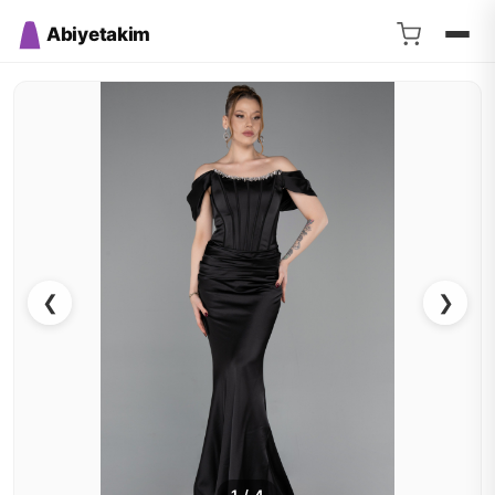
Abiyetakim
❮
❯